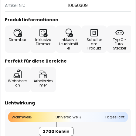
Artikel Nr.:
10050309
Produktinformationen
Dimmbar
Inklusive
Inklusive
Schalter
Typ C -
Dimmer
Leuchtmitt
am
Euro-
el
Produkt
Stecker
Perfekt für diese Bereiche
Wohnberei
Arbeitszim
ch
mer
Lichtwirkung
Warmweiß
Universalweiß
Tageslicht
2700 Kelvin