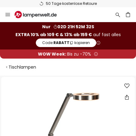
50 Tage kostenlose Retoure
Zum
Inhalt
springen
he
Nur
02D 21H 52M 31S
EXTRA 10% ab 109 € & 13% ab 159 €
auf fast alles
Code:
RABATT
kopieren
WOW Week:
Bis zu -70%
Tischlampen
Zum
Ende
der
Bildgalerie
springen