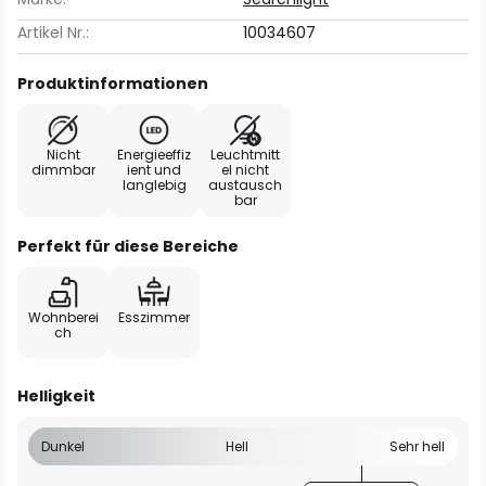
Artikel Nr.:
10034607
Produktinformationen
Nicht
Energieeffiz
Leuchtmitt
dimmbar
ient und
el nicht
langlebig
austausch
bar
Perfekt für diese Bereiche
Wohnberei
Esszimmer
ch
Helligkeit
Dunkel
Hell
Sehr hell