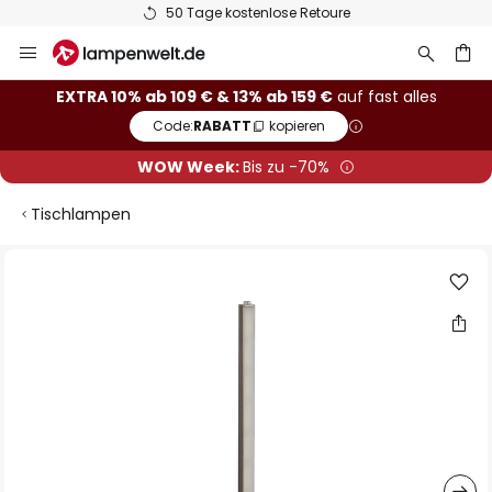
50 Tage kostenlose Retoure
Zum
Inhalt
springen
he
EXTRA 10% ab 109 € & 13% ab 159 €
auf fast alles
Code:
RABATT
kopieren
WOW Week:
Bis zu -70%
Tischlampen
Zum
Ende
der
Bildgalerie
springen