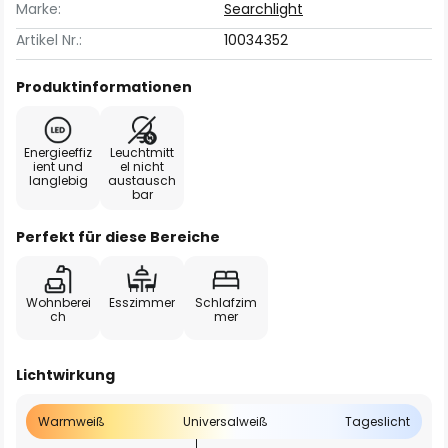
Marke:
Searchlight
Artikel Nr.:
10034352
Produktinformationen
Energieeffiz
Leuchtmitt
ient und
el nicht
langlebig
austausch
bar
Perfekt für diese Bereiche
Wohnberei
Esszimmer
Schlafzim
ch
mer
Lichtwirkung
Warmweiß
Universalweiß
Tageslicht