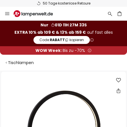
50 Tage kostenlose Retoure
Zum
Inhalt
springen
he
Nur
01D 11H 27M 32S
EXTRA 10% ab 109 € & 13% ab 159 €
auf fast alles
Code:
RABATT
kopieren
WOW Week:
Bis zu -70%
Tischlampen
Zum
Ende
der
Bildgalerie
springen