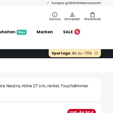
Europas größte Markenauswahl
Service
Anmelden
Warenkorb
uheiten
Marken
SALE
Neu
Spartage:
Bis zu -70%
hte Neutra, Höhe 27 cm, nickel, Touchdimmer
€
UVP -64,50 €