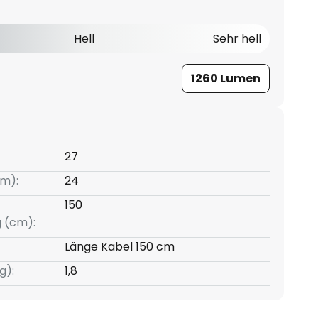
Hell
Sehr hell
1260 Lumen
27
m):
24
150
g (cm):
Länge Kabel 150 cm
g):
1,8