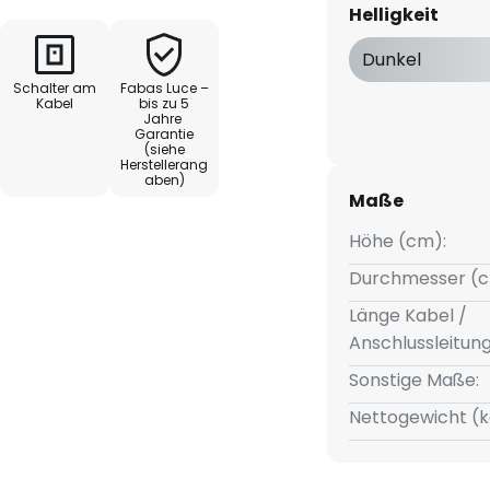
Helligkeit
Dunkel
Schalter am
Fabas Luce –
Kabel
bis zu 5
Jahre
Garantie
(siehe
Herstellerang
aben)
Maße
Höhe (cm):
Durchmesser (c
Länge Kabel /
Anschlussleitun
Sonstige Maße:
Nettogewicht (k