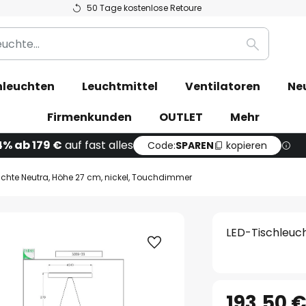
50 Tage kostenlose Retoure
Suche
leuchten
Leuchtmittel
Ventilatoren
Ne
Firmenkunden
OUTLET
Mehr
4% ab 179 €
auf fast alles
Code:
SPAREN
kopieren
uchte Neutra, Höhe 27 cm, nickel, Touchdimmer
LED-Tischleuc
193,50 