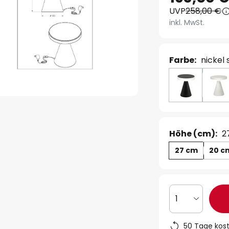
UVP
258,00 €
inkl. MwSt.
Farbe:
nickel 
Höhe (cm):
2
27 cm
20 c
1
50 Tage kos