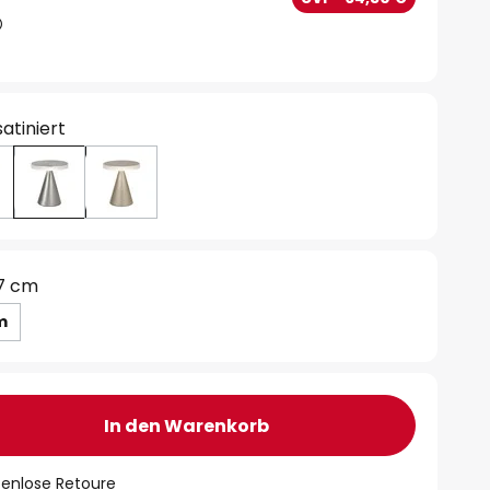
satiniert
7 cm
m
In den Warenkorb
tenlose Retoure