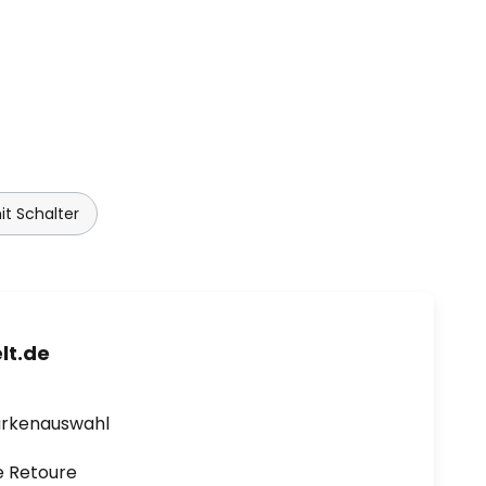
t Schalter
lt.de
arkenauswahl
e Retoure