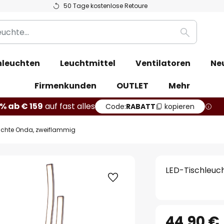
50 Tage kostenlose Retoure
Suche
leuchten
Leuchtmittel
Ventilatoren
Ne
Firmenkunden
OUTLET
Mehr
% ab € 159
auf fast alles
Code:
RABATT
kopieren
uchte Onda, zweiflammig
LED-Tischleuc
44,90 €