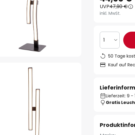
UVP
47,90 €
inkl. MwSt.
1
50 Tage kos
Kauf auf Re
Lieferinfor
Lieferzeit: 9 
Gratis Leuch
Produktinf