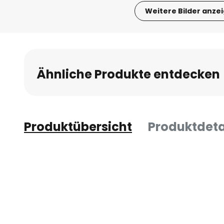
Weitere Bilder anze
Zum
Anfang
der
Bildgalerie
Ähnliche Produkte entdecken
springen
Produktübersicht
Produktdeta