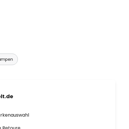
lampen
lt.de
arkenauswahl
e Retoure