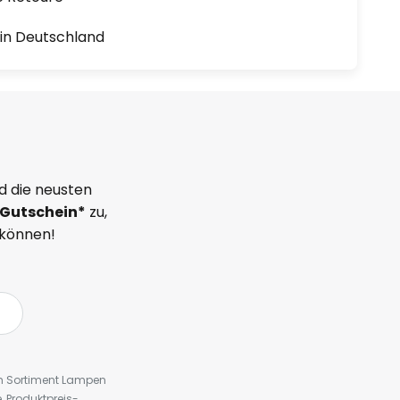
1 in Deutschland
d die neusten
Gutschein*
zu,
 können!
em Sortiment Lampen
 Produktpreis-