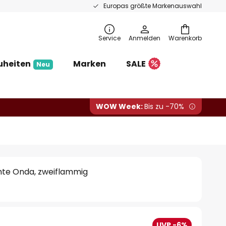
Europas größte Markenauswahl
Service
Anmelden
Warenkorb
uheiten
Marken
SALE
Neu
WOW Week:
Bis zu -70%
hte Onda, zweiflammig
UVP -6%