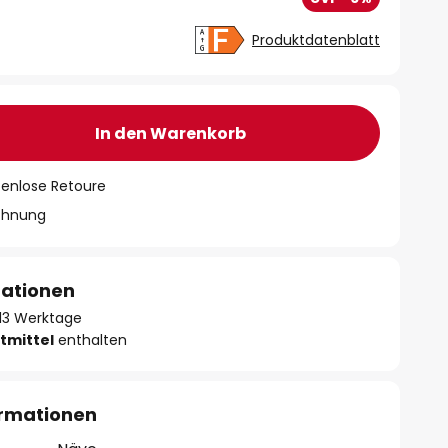
Produktdatenblatt
In den Warenkorb
tenlose Retoure
chnung
mationen
- 13 Werktage
tmittel
enthalten
ormationen