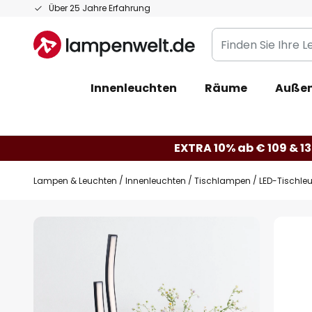
Zum
Über 25 Jahre Erfahrung
Inhalt
Finden
springen
Sie
Ihre
Innenleuchten
Räume
Außen
Leuchte...
EXTRA 10% ab € 109 & 13
Lampen & Leuchten
Innenleuchten
Tischlampen
LED-Tischle
Zum
Ende
der
Bildgalerie
springen