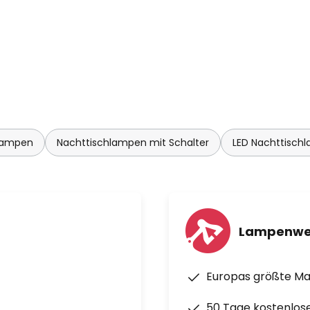
lampen
Nachttischlampen mit Schalter
LED Nachttisch
Lampenwe
Europas größte M
50 Tage kostenlos