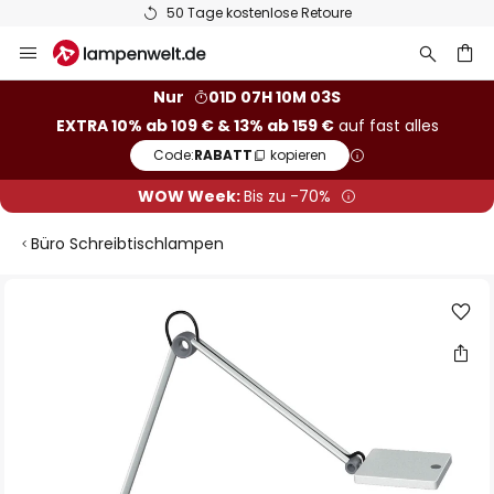
50 Tage kostenlose Retoure
Zum
Inhalt
springen
he
Nur
01D 07H 10M 03S
EXTRA 10% ab 109 € & 13% ab 159 €
auf fast alles
Code:
RABATT
kopieren
WOW Week:
Bis zu -70%
Büro Schreibtischlampen
Zum
Ende
der
Bildgalerie
springen