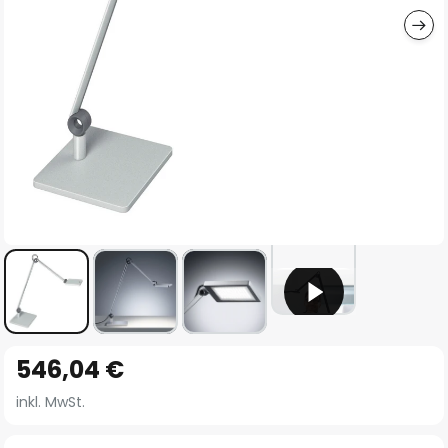
Zum
546,04 €
Anfang
der
inkl. MwSt.
Bildgalerie