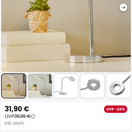
Zum
31,90 €
UVP -20%
Anfang
UVP
39,99 €
der
inkl. MwSt.
Bildgalerie