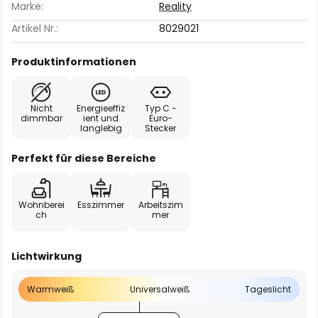
Marke:
Reality
Artikel Nr.:
8029021
Produktinformationen
Nicht
Energieeffiz
Typ C -
dimmbar
ient und
Euro-
langlebig
Stecker
Perfekt für diese Bereiche
Wohnberei
Esszimmer
Arbeitszim
ch
mer
Lichtwirkung
Warmweiß
Universalweiß
Tageslicht