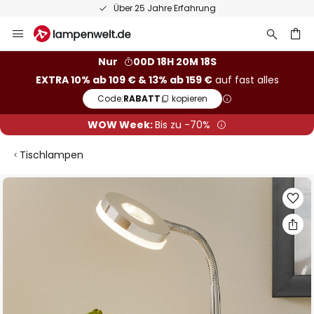
Über 25 Jahre Erfahrung
Zum
Inhalt
springen
he
Nur
00D 18H 20M 17S
EXTRA 10% ab 109 € & 13% ab 159 €
auf fast alles
Code:
RABATT
kopieren
WOW Week:
Bis zu -70%
Tischlampen
Zum
Ende
der
Bildgalerie
springen