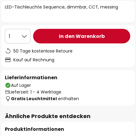
springen
LED-Tischleuchte Sequence, dimmbar, CCT, messing
In den Warenkorb
1
50 Tage kostenlose Retoure
Kauf auf Rechnung
Lieferinformationen
Auf Lager
Lieferzeit: 1 - 4 Werktage
Gratis Leuchtmittel
enthalten
Ähnliche Produkte entdecken
Produktinformationen