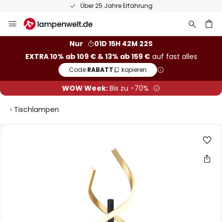
Über 25 Jahre Erfahrung
Zum
Inhalt
springen
he
Nur
01D 15H 42M 21S
EXTRA 10% ab 109 € & 13% ab 159 €
auf fast alles
Code:
RABATT
kopieren
WOW Week:
Bis zu -70%
Tischlampen
Zum
Ende
der
Bildgalerie
springen