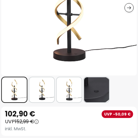
Zum
102,90 €
UVP -50,09 €
Anfang
UVP
152,99 €
der
inkl. MwSt.
Bildgalerie