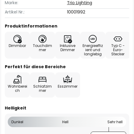
Marke:
Trio Lighting
Artikel Nr.:
10001992
Produktinformationen
Dimmbar
Touchdim
Inklusive
Energieeffiz
Typ C -
mer
Dimmer
ient und
Euro-
langlebig
Stecker
Perfekt für diese Bereiche
Wohnberei
Schlafzim
Esszimmer
ch
mer
Helligkeit
Dunkel
Hell
Sehr hell