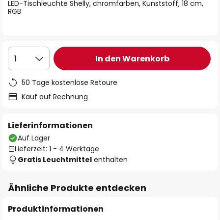
springen
LED-Tischleuchte Shelly, chromfarben, Kunststoff, 18 cm,
RGB
In den Warenkorb
1
50 Tage kostenlose Retoure
Kauf auf Rechnung
Lieferinformationen
Auf Lager
Lieferzeit: 1 - 4 Werktage
Gratis Leuchtmittel
enthalten
Ähnliche Produkte entdecken
Produktinformationen