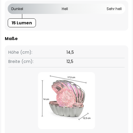
Dunkel
Hell
Sehr hell
15 Lumen
Maße
Höhe (cm):
14,5
Breite (cm):
12,5