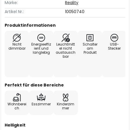
Marke:
Reality
Artikel Nr.:
10050740
Produktinformationen
Nicht
Energieeffiz
Leuchtmitt
Schalter
USB-
dimmbar
ient und
el nicht
am
Stecker
langlebig
austausch
Produkt
bar
Perfekt für diese Bereiche
Wohnberei
Esszimmer
Kinderzim
ch
mer
Helligkeit