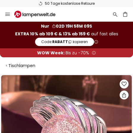
50 Tage kostenlose Retoure
Zum
Inhalt
springen
he
Nur
02D 19H 58M 09S
EXTRA 10% ab 109 € & 13% ab 159 €
auf fast alles
Code:
RABATT
kopieren
WOW Week:
Bis zu -70%
Tischlampen
Zum
Ende
der
Bildgalerie
springen