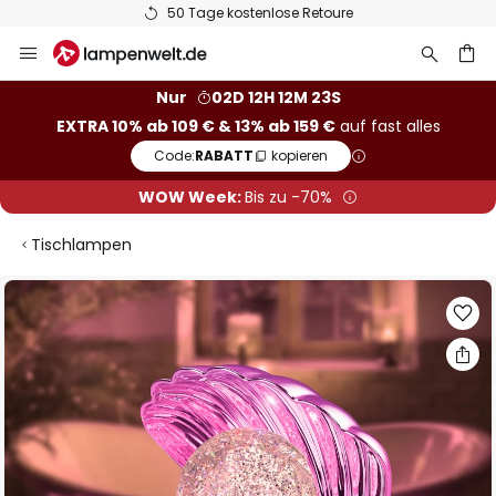
50 Tage kostenlose Retoure
Zum
Inhalt
springen
he
Nur
02D 12H 12M 23S
EXTRA 10% ab 109 € & 13% ab 159 €
auf fast alles
Code:
RABATT
kopieren
WOW Week:
Bis zu -70%
Tischlampen
Zum
Ende
der
Bildgalerie
springen