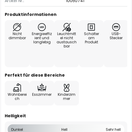
Artikel Nr.:
10050741
Produktinformationen
Nicht
Energieeffiz
Leuchtmitt
Schalter
USB-
dimmbar
ient und
el nicht
am
Stecker
langlebig
austausch
Produkt
bar
Perfekt für diese Bereiche
Wohnberei
Esszimmer
Kinderzim
ch
mer
Helligkeit
Dunkel
Hell
Sehr hell