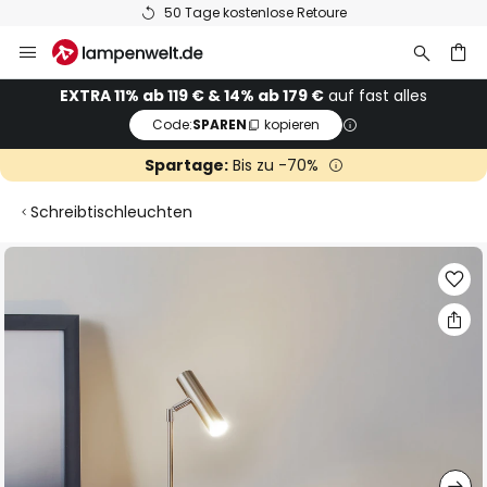
50 Tage kostenlose Retoure
Zum
Inhalt
springen
he
EXTRA 11% ab 119 € & 14% ab 179 €
auf fast alles
Code:
SPAREN
kopieren
Spartage:
Bis zu -70%
Schreibtischleuchten
Zum
Ende
der
Bildgalerie
springen