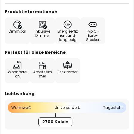
Produktinformationen
Dimmbar
Inklusive
Energieeffiz
Typ C -
Dimmer
ient und
Euro-
langlebig
Stecker
Perfekt für diese Bereiche
Wohnberei
Arbeitszim
Esszimmer
ch
mer
Lichtwirkung
Warmweiß
Universalweiß
Tageslicht
2700 Kelvin