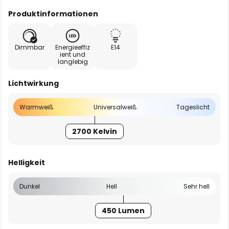
Produktinformationen
Dimmbar
Energieeffiz
E14
ient und
langlebig
Lichtwirkung
Warmweiß
Universalweiß
Tageslicht
2700 Kelvin
Helligkeit
Dunkel
Hell
Sehr hell
450 Lumen