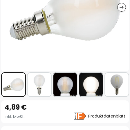
Zum
4,89 €
Anfang
der
Produktdatenblatt
inkl. MwSt.
Bildgalerie