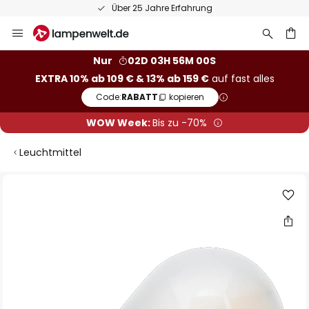
Über 25 Jahre Erfahrung
Zum
Inhalt
springen
he
Nur
02D 03H 55M 59S
EXTRA 10% ab 109 € & 13% ab 159 €
auf fast alles
Code:
RABATT
kopieren
WOW Week:
Bis zu -70%
Leuchtmittel
Zum
Ende
der
Bildgalerie
springen