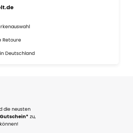
lt.de
arkenauswahl
e Retoure
1 in Deutschland
d die neusten
Gutschein*
zu,
 können!