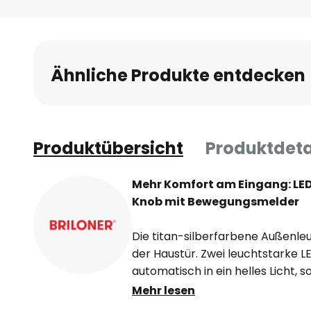
Ähnliche Produkte entdecken
Produktübersicht
Produktdeta
Mehr Komfort am Eingang: LE
Knob mit Bewegungsmelder
Die titan-silberfarbene Außenleu
der Haustür. Zwei leuchtstarke 
automatisch in ein helles Licht, 
Meter nähert. Lästiges Suchen n
Mehr lesen
damit der Vergangenheit an. Der