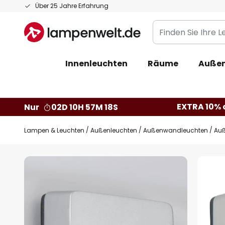
Zum
Über 25 Jahre Erfahrung
Inhalt
Finden
springen
Sie
Ihre
Innenleuchten
Räume
Außen
Leuchte...
EXTRA 10% a
Nur
02D 10H 57M 17S
Lampen & Leuchten
Außenleuchten
Außenwandleuchten
Auß
Zum
Ende
der
Bildgalerie
springen