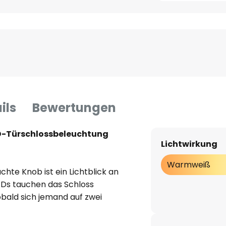
ils
Bewertungen
D-Türschlossbeleuchtung
Lichtwirkung
Warmweiß
chte Knob ist ein Lichtblick an
LEDs tauchen das Schloss
sobald sich jemand auf zwei
ach dem Schlüsselloch gehört
 integrierte