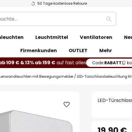
50 Tage kostenlose Retoure
Suche
leuchten
Leuchtmittel
Ventilatoren
Ne
Firmenkunden
OUTLET
Mehr
b 109 € & 13% ab 159 €
auf fast alles
Code:
RABATT
ko
enwandleuchten mit Bewegungsmelder
LED-Türschlossbeleuchtung 
LED-Türschlos
19,90 €