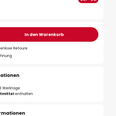
In den Warenkorb
tenlose Retoure
chnung
mationen
- 3 Werktage
tmittel
enthalten
ormationen