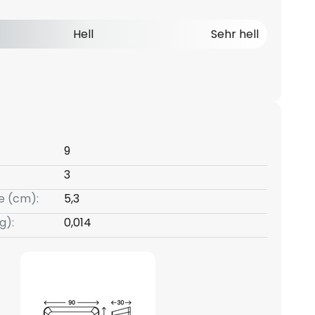
Hell
Sehr hell
9
3
e (cm):
5,3
g):
0,014