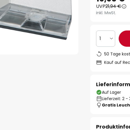
UVP
21,94 €
inkl. MwSt.
1
50 Tage kos
Kauf auf Re
Lieferinfor
Auf Lager
Lieferzeit: 2 
Gratis Leuch
Produktinf