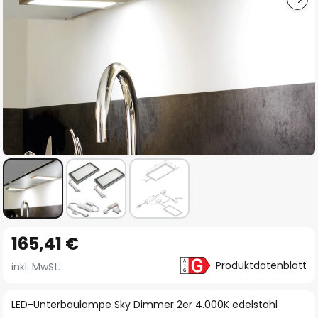
Zum
165,41 €
Anfang
der
Produktdatenblatt
inkl. MwSt.
Bildgalerie
springen
LED-Unterbaulampe Sky Dimmer 2er 4.000K edelstahl