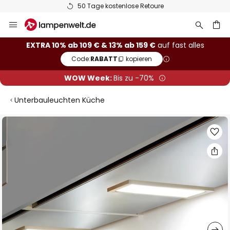
50 Tage kostenlose Retoure
Zum
Inhalt
springen
he
EXTRA 10% ab 109 € & 13% ab 159 €
auf fast alles
Code:
RABATT
kopieren
WOW Week:
Bis zu -70%
Unterbauleuchten Küche
Zum
Ende
der
Bildgalerie
springen