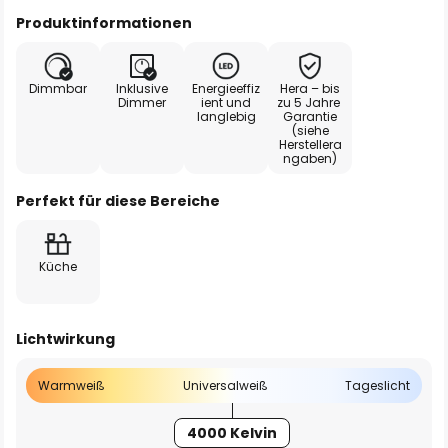
Produktinformationen
Dimmbar
Inklusive
Energieeffiz
Hera – bis
Dimmer
ient und
zu 5 Jahre
langlebig
Garantie
(siehe
Herstellera
ngaben)
Perfekt für diese Bereiche
Küche
Lichtwirkung
Warmweiß
Universalweiß
Tageslicht
4000 Kelvin