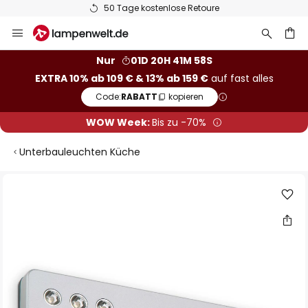
50 Tage kostenlose Retoure
Zum
Inhalt
springen
he
Nur
01D 20H 41M 57S
EXTRA 10% ab 109 € & 13% ab 159 €
auf fast alles
Code:
RABATT
kopieren
WOW Week:
Bis zu -70%
Unterbauleuchten Küche
Zum
Ende
der
Bildgalerie
springen