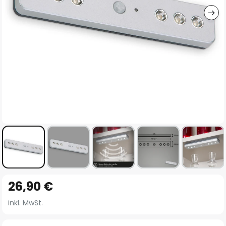
Zum
26,90 €
Anfang
der
inkl. MwSt.
Bildgalerie