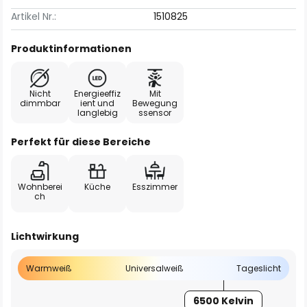
Artikel Nr.:
1510825
Produktinformationen
Nicht
Energieeffiz
Mit
dimmbar
ient und
Bewegung
langlebig
ssensor
Perfekt für diese Bereiche
Wohnberei
Küche
Esszimmer
ch
Lichtwirkung
Warmweiß
Universalweiß
Tageslicht
6500 Kelvin