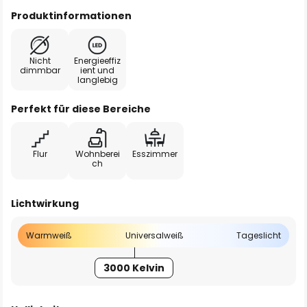
Produktinformationen
Nicht
Energieeffiz
dimmbar
ient und
langlebig
Perfekt für diese Bereiche
Flur
Wohnberei
Esszimmer
ch
Lichtwirkung
Warmweiß
Universalweiß
Tageslicht
3000 Kelvin