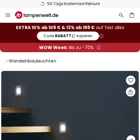
50 Tage kostenlose Retoure
Zum
Inhalt
springen
he
EXTRA 10% ab 109 € & 13% ab 159 €
auf fast alles
Code:
RABATT
kopieren
WOW Week:
Bis zu -70%
Wandeinbauleuchten
Zum
Ende
der
Bildgalerie
springen