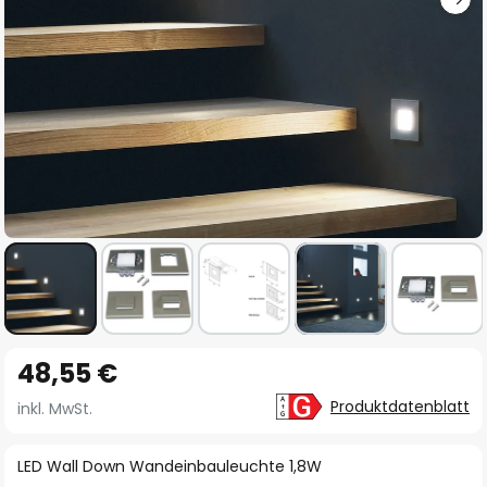
Zum
48,55 €
Anfang
der
Produktdatenblatt
inkl. MwSt.
Bildgalerie
springen
LED Wall Down Wandeinbauleuchte 1,8W