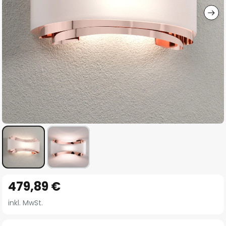
Zum
479,89 €
Anfang
der
inkl. MwSt.
Bildgalerie