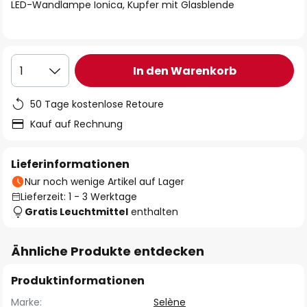
springen
LED-Wandlampe Ionica, Kupfer mit Glasblende
In den Warenkorb
1
50 Tage kostenlose Retoure
Kauf auf Rechnung
Lieferinformationen
Nur noch wenige Artikel auf Lager
Lieferzeit: 1 - 3 Werktage
Gratis Leuchtmittel
enthalten
Ähnliche Produkte entdecken
Produktinformationen
Marke:
Selène