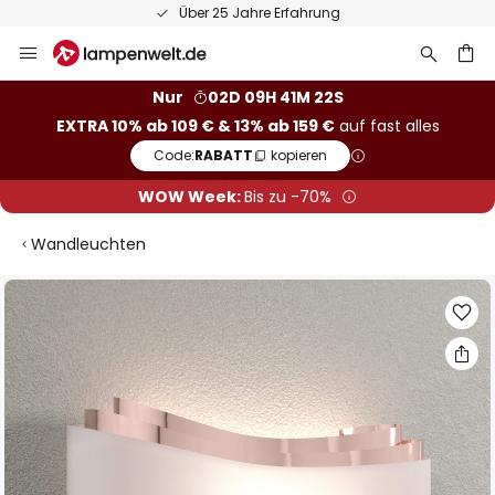
Über 25 Jahre Erfahrung
Zum
Inhalt
springen
he
Nur
02D 09H 41M 21S
EXTRA 10% ab 109 € & 13% ab 159 €
auf fast alles
Code:
RABATT
kopieren
WOW Week:
Bis zu -70%
Wandleuchten
Zum
Ende
der
Bildgalerie
springen