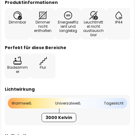
Produktinformationen
Dimmbar
Dimmer
Energieeffiz
Leuchtmitt
IP44
nicht
ient und
el nicht
enthalten
langlebig
austausch
bar
Perfekt für diese Bereiche
Badezimm
Flur
er
Lichtwirkung
Warmweiß
Universalweiß
Tageslicht
3000 Kelvin