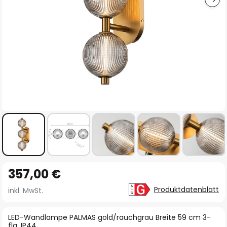
Zum
357,00 €
Anfang
der
Produktdatenblatt
inkl. MwSt.
Bildgalerie
springen
LED-Wandlampe PALMAS gold/rauchgrau Breite 59 cm 3-
flg. IP44