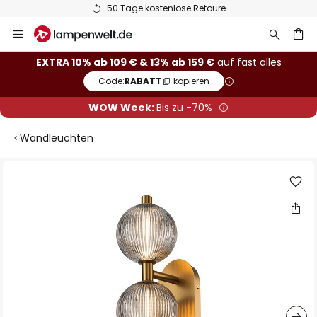
50 Tage kostenlose Retoure
Zum
Inhalt
springen
he
EXTRA 10% ab 109 € & 13% ab 159 €
auf fast alles
Code:
RABATT
kopieren
WOW Week:
Bis zu -70%
Wandleuchten
Zum
Ende
der
Bildgalerie
springen