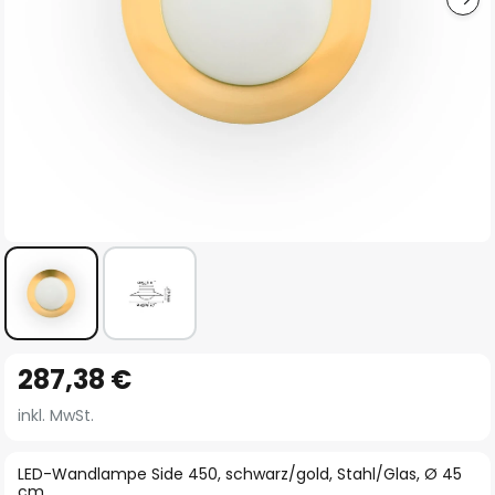
Zum
287,38 €
Anfang
der
inkl. MwSt.
Bildgalerie
springen
LED-Wandlampe Side 450, schwarz/gold, Stahl/Glas, Ø 45
cm