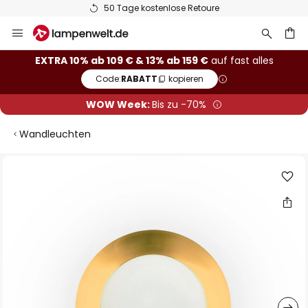
50 Tage kostenlose Retoure
Zum
Inhalt
springen
he
EXTRA 10% ab 109 € & 13% ab 159 €
auf fast alles
Code:
RABATT
kopieren
WOW Week:
Bis zu -70%
Wandleuchten
Zum
Ende
der
Bildgalerie
springen