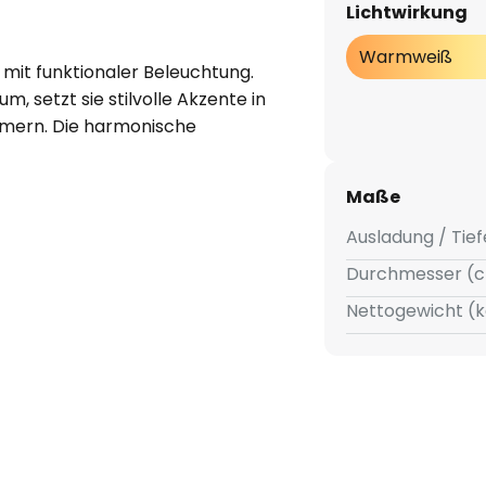
Lichtwirkung
Warmweiß
 mit funktionaler Beleuchtung.
, setzt sie stilvolle Akzente in
mmern. Die harmonische
g unterstreicht das moderne
n warmweißes Licht mit 3.000 K
Maße
.
Ausladung / Tief
t die Wandleuchte nicht nur
Durchmesser (c
ziente Beleuchtung. Die runde
Nettogewicht (k
nahtlos in verschiedene
m vielseitigen Element für eine