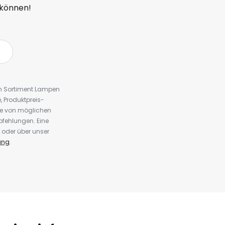
 können!
em Sortiment Lampen
 Produktpreis-
te von möglichen
fehlungen. Eine
 oder über unser
ung
.