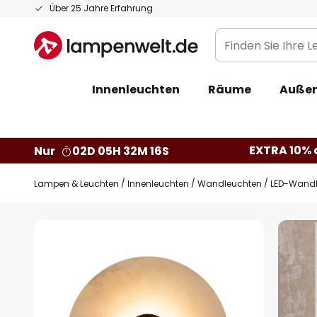
Zum
Über 25 Jahre Erfahrung
Inhalt
Finden
springen
Sie
Ihre
Innenleuchten
Räume
Außen
Leuchte...
EXTRA 10% a
Nur
02D 05H 32M 15S
Lampen & Leuchten
Innenleuchten
Wandleuchten
LED-Wandle
Zum
Ende
der
Bildgalerie
springen