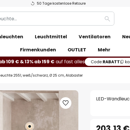
50 Tage kostenlose Retoure
Suche
leuchten
Leuchtmittel
Ventilatoren
Ne
Firmenkunden
OUTLET
Mehr
b 109 € & 13% ab 159 €
auf fast alles
Code:
RABATT
ko
uchte 2551, weiß/schwarz, Ø 25 cm, Alabaster
LED-Wandleuch
203,13 €