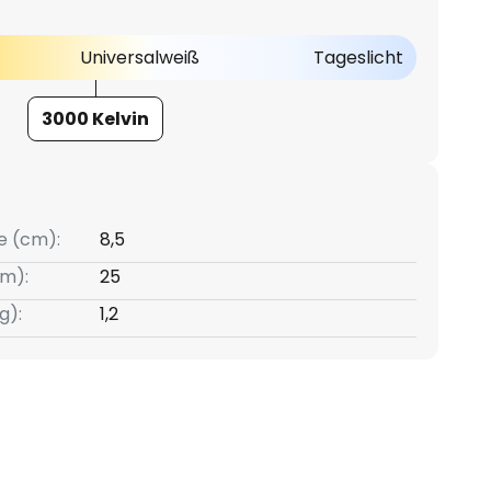
Universalweiß
Tageslicht
3000 Kelvin
e (cm):
8,5
m):
25
g):
1,2