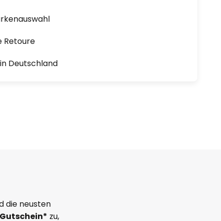
arkenauswahl
e Retoure
1 in Deutschland
d die neusten
Gutschein*
zu,