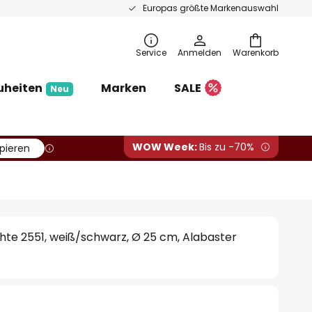
Europas größte Markenauswahl
Service
Anmelden
Warenkorb
uheiten
Marken
SALE
Neu
WOW Week:
Bis zu -70%
pieren
te 2551, weiß/schwarz, Ø 25 cm, Alabaster