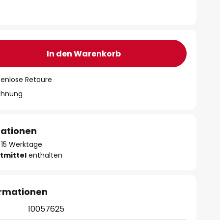
In den Warenkorb
tenlose Retoure
chnung
mationen
 - 15 Werktage
tmittel
enthalten
ormationen
10057625