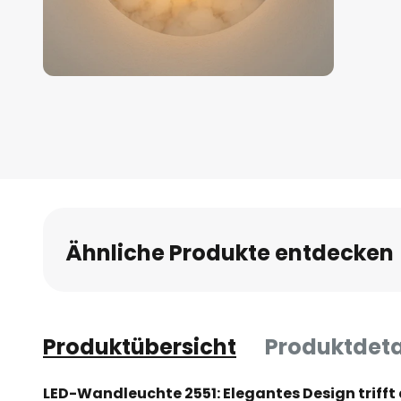
Zum
Anfang
der
Bildgalerie
springen
Ähnliche Produkte entdecken
Produktübersicht
Produktdeta
LED-Wandleuchte 2551: Elegantes Design trifft