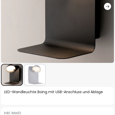
Zum
LED-Wandleuchte Boing mit USB-Anschluss und Ablage
Anfang
der
Bildgalerie
inkl. MwSt.