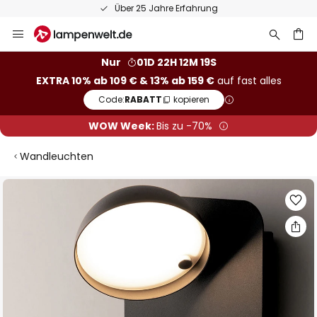
Über 25 Jahre Erfahrung
Zum
Inhalt
springen
he
Nur
01D 22H 12M 18S
EXTRA 10% ab 109 € & 13% ab 159 €
auf fast alles
Code:
RABATT
kopieren
WOW Week:
Bis zu -70%
Wandleuchten
Zum
Ende
der
Bildgalerie
springen