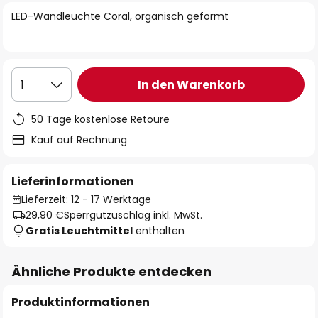
springen
LED-Wandleuchte Coral, organisch geformt
In den Warenkorb
1
50 Tage kostenlose Retoure
Kauf auf Rechnung
Lieferinformationen
Lieferzeit: 12 - 17 Werktage
29,90 €
Sperrgutzuschlag inkl. MwSt.
Gratis Leuchtmittel
enthalten
Ähnliche Produkte entdecken
Produktinformationen