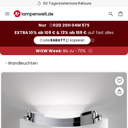
50 Tage kostenlose Retoure
Zum
Inhalt
springen
he
Nur
02D 20H 04M 56S
EXTRA 10% ab 109 € & 13% ab 159 €
auf fast alles
Code:
RABATT
kopieren
WOW Week:
Bis zu -70%
Wandleuchten
Zum
Ende
der
Bildgalerie
springen