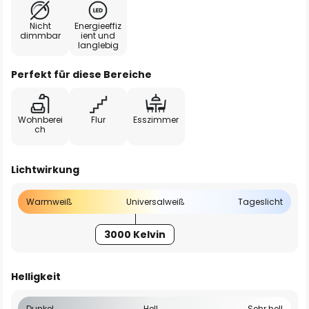
Nicht
Energieeffiz
dimmbar
ient und
langlebig
Perfekt für diese Bereiche
Wohnberei
Flur
Esszimmer
ch
Lichtwirkung
Warmweiß
Universalweiß
Tageslicht
3000 Kelvin
Helligkeit
Dunkel
Hell
Sehr hell