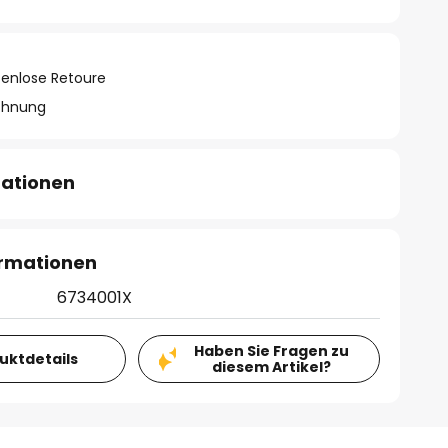
tenlose Retoure
chnung
mationen
ormationen
6734001X
Haben Sie Fragen zu
duktdetails
diesem Artikel?