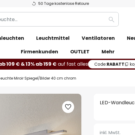
50 Tage kostenlose Retoure
Suche
leuchten
Leuchtmittel
Ventilatoren
Ne
Firmenkunden
OUTLET
Mehr
b 109 € & 13% ab 159 €
auf fast alles
Code:
RABATT
ko
uchte Miroir Spiegel/Bilder 40 cm chrom
LED-Wandleuch
inkl. MwSt.