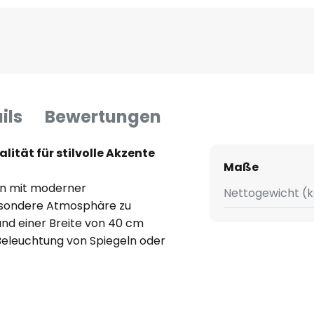
ils
Bewertungen
ität für stilvolle Akzente
Maße
ign mit moderner
Nettogewicht (k
esondere Atmosphäre zu
und einer Breite von 40 cm
r Beleuchtung von Spiegeln oder
 eine gleichmäßige und
al als auch ästhetisch