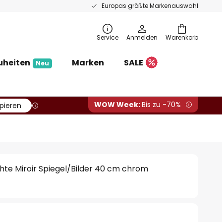
Europas größte Markenauswahl
Service
Anmelden
Warenkorb
uheiten
Marken
SALE
Neu
WOW Week:
Bis zu -70%
pieren
te Miroir Spiegel/Bilder 40 cm chrom