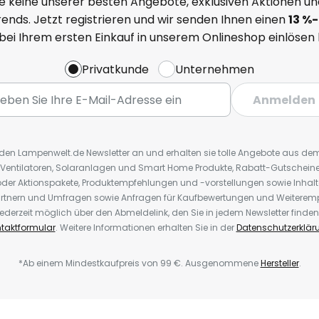
e keine unserer besten Angebote, exklusiven Aktionen un
ends. Jetzt registrieren und wir senden Ihnen einen
13
%
-
 bei Ihrem ersten Einkauf in unserem Onlineshop einlösen
Privatkunde
Unternehmen
Anmelden
r den Lampenwelt.de Newsletter an und erhalten sie tolle Angebote aus d
 Ventilatoren, Solaranlagen und Smart Home Produkte, Rabatt-Gutscheine,
der Aktionspakete, Produktempfehlungen und -vorstellungen sowie Inhal
rtnern und Umfragen sowie Anfragen für Kaufbewertungen und Weiteremp
ederzeit möglich über den Abmeldelink, den Sie in jedem Newsletter finden
taktformular
. Weitere Informationen erhalten Sie in der
Datenschutzerklär
*Ab einem Mindestkaufpreis von 99 €. Ausgenommene
Hersteller
.