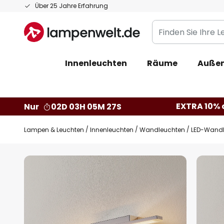
Zum
Über 25 Jahre Erfahrung
Inhalt
Finden
springen
Sie
Ihre
Innenleuchten
Räume
Außen
Leuchte...
EXTRA 10% a
Nur
02D 03H 05M 26S
Lampen & Leuchten
Innenleuchten
Wandleuchten
LED-Wandle
Zum
Ende
der
Bildgalerie
springen