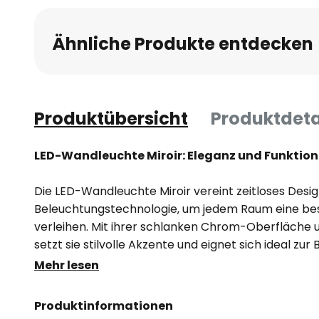
Ähnliche Produkte entdecken
Produktübersicht
Produktdeta
LED-Wandleuchte Miroir: Eleganz und Funktional
Die LED-Wandleuchte Miroir vereint zeitloses Des
Beleuchtungstechnologie, um jedem Raum eine b
verleihen. Mit ihrer schlanken Chrom-Oberfläche 
setzt sie stilvolle Akzente und eignet sich ideal zu
Bildern. Die integrierte LED-Technologie sorgt für
Mehr lesen
energieeffiziente Ausleuchtung, die sowohl funktion
ansprechend ist.
Produktinformationen