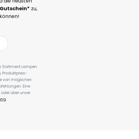
d die neusten
Gutschein*
zu,
 können!
em Sortiment Lampen
 Produktpreis-
te von möglichen
fehlungen. Eine
 oder über unser
ung
.