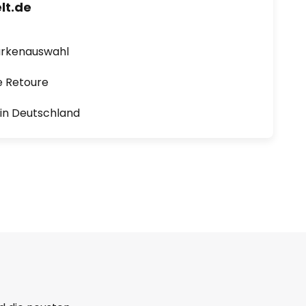
lt.de
arkenauswahl
e Retoure
1 in Deutschland