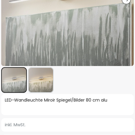
Zum
LED-Wandleuchte Miroir Spiegel/Bilder 80 cm alu
Anfang
der
Bildgalerie
inkl. MwSt.
springen