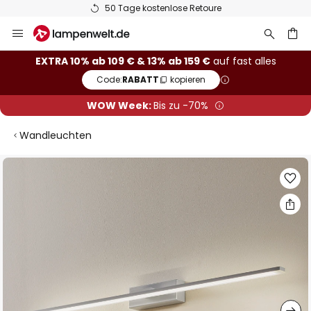
50 Tage kostenlose Retoure
Zum
Inhalt
springen
he
EXTRA 10% ab 109 € & 13% ab 159 €
auf fast alles
Code:
RABATT
kopieren
WOW Week:
Bis zu -70%
Wandleuchten
Zum
Ende
der
Bildgalerie
springen