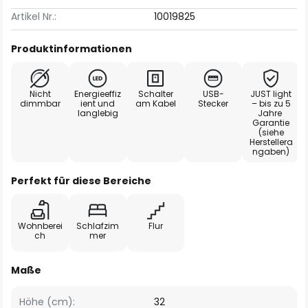
Artikel Nr.:
10019825
Produktinformationen
Nicht
Energieeffiz
Schalter
USB-
JUST light
dimmbar
ient und
am Kabel
Stecker
– bis zu 5
langlebig
Jahre
Garantie
(siehe
Herstellera
ngaben)
Perfekt für diese Bereiche
Wohnberei
Schlafzim
Flur
ch
mer
Maße
Höhe (cm):
32