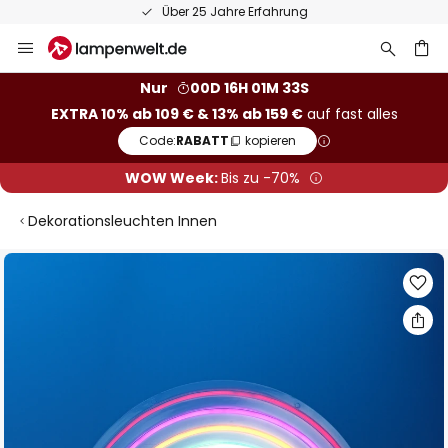
Über 25 Jahre Erfahrung
Zum
Inhalt
springen
he
Nur
00D 16H 01M 33S
EXTRA 10% ab 109 € & 13% ab 159 €
auf fast alles
Code:
RABATT
kopieren
WOW Week:
Bis zu -70%
Dekorationsleuchten Innen
Zum
Ende
der
Bildgalerie
springen