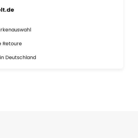
lt.de
arkenauswahl
e Retoure
1 in Deutschland