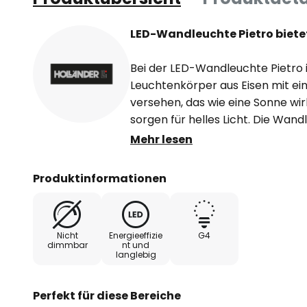
LED-Wandleuchte Pietro biete
Bei der LED-Wandleuchte Pietro i
Leuchtenkörper aus Eisen mit e
versehen, das wie eine Sonne w
sorgen für helles Licht. Die Wan
Deckenleuchte montiert werden
Mehr lesen
Produktinformationen
Nicht
Energieeffizie
G4
dimmbar
nt und
langlebig
Perfekt für diese Bereiche