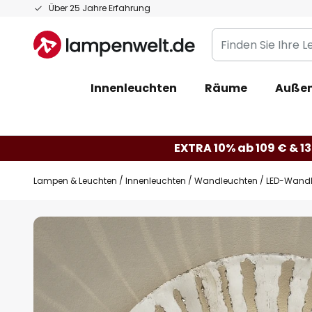
Zum
Über 25 Jahre Erfahrung
Inhalt
Finden
springen
Sie
Ihre
Innenleuchten
Räume
Außen
Leuchte...
EXTRA 10% ab 109 € & 13
Lampen & Leuchten
Innenleuchten
Wandleuchten
LED-Wandle
Zum
Ende
der
Bildgalerie
springen