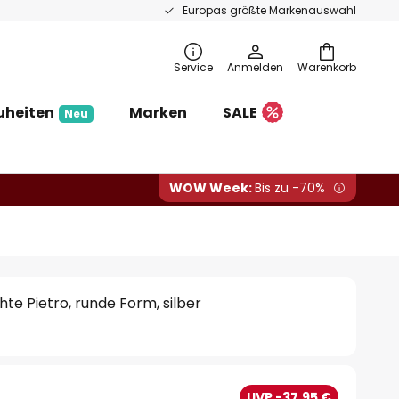
Europas größte Markenauswahl
Service
Anmelden
Warenkorb
uheiten
Marken
SALE
Neu
WOW Week:
Bis zu -70%
e Pietro, runde Form, silber
UVP -37,95 €