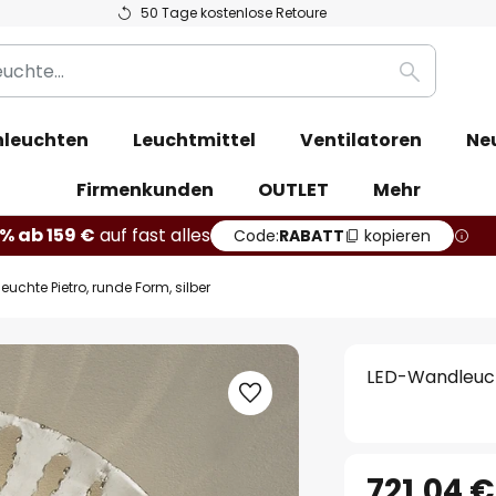
50 Tage kostenlose Retoure
Suche
leuchten
Leuchtmittel
Ventilatoren
Ne
Firmenkunden
OUTLET
Mehr
% ab 159 €
auf fast alles
Code:
RABATT
kopieren
uchte Pietro, runde Form, silber
LED-Wandleucht
721,04 €