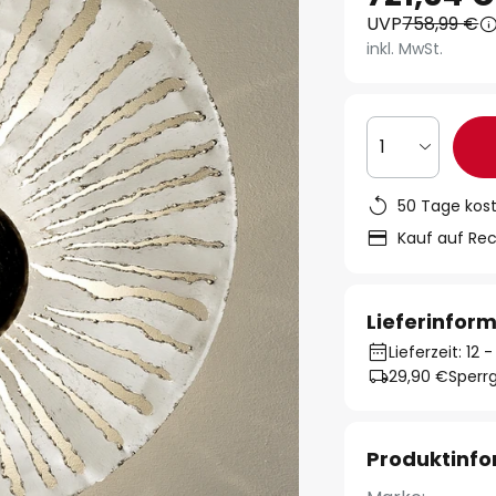
UVP
758,99 €
inkl. MwSt.
1
50 Tage kos
Kauf auf Re
Lieferinfor
Lieferzeit: 12
29,90 €
Sperrg
Produktinf