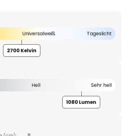
Universalweiß
Tageslicht
2700 Kelvin
Hell
Sehr hell
1080 Lumen
e (cm):
11