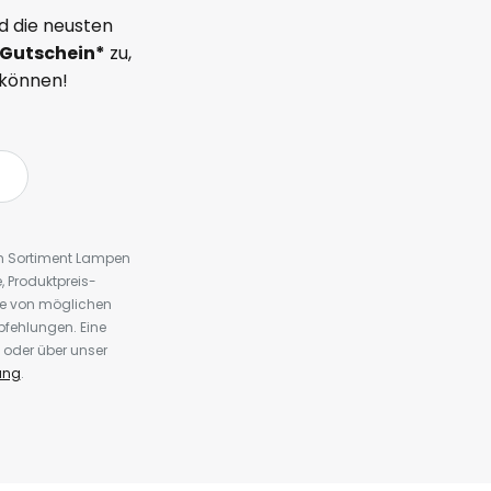
d die neusten
Gutschein*
zu,
 können!
em Sortiment Lampen
 Produktpreis-
te von möglichen
fehlungen. Eine
 oder über unser
ung
.