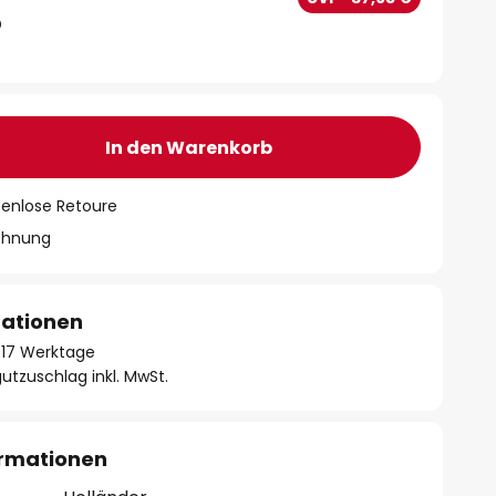
In den Warenkorb
tenlose Retoure
chnung
mationen
 - 17 Werktage
utzuschlag inkl. MwSt.
ormationen