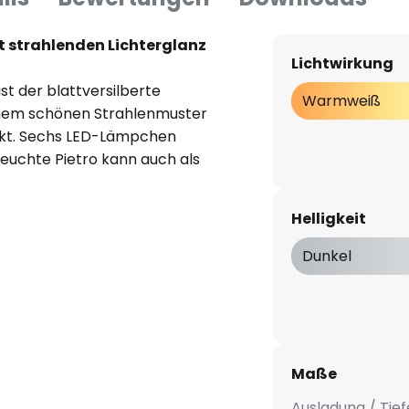
t strahlenden Lichterglanz
Lichtwirkung
st der blattversilberte
Warmweiß
inem schönen Strahlenmuster
irkt. Sechs LED-Lämpchen
dleuchte Pietro kann auch als
.
Helligkeit
Dunkel
Maße
Ausladung / Tief