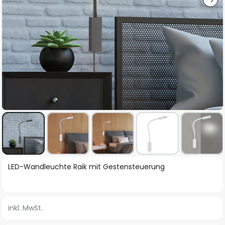
Zum
LED-Wandleuchte Raik mit Gestensteuerung
Anfang
der
Bildgalerie
inkl. MwSt.
springen