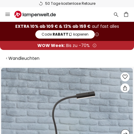
50 Tage kostenlose Retoure
Zum
Inhalt
springen
he
EXTRA 10% ab 109 € & 13% ab 159 €
auf fast alles
Code:
RABATT
kopieren
WOW Week:
Bis zu -70%
Wandleuchten
Zum
Ende
der
Bildgalerie
springen