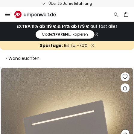
Über 25 Jahre Erfahrung
Zum
Inhalt
springen
he
EXTRA 11% ab 119 € & 14% ab 179 €
auf fast alles
Code:
SPAREN
kopieren
Spartage:
Bis zu -70%
Wandleuchten
Zum
Ende
der
Bildgalerie
springen