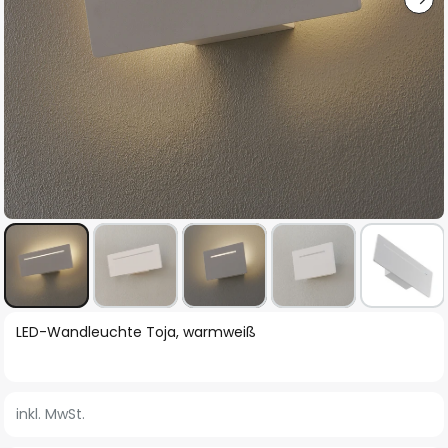
Zum
LED-Wandleuchte Toja, warmweiß
Anfang
der
Bildgalerie
inkl. MwSt.
springen