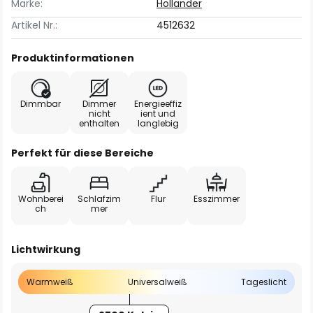
Marke:
Holländer
Artikel Nr.:
4512632
Produktinformationen
Dimmbar
Dimmer
Energieeffiz
nicht
ient und
enthalten
langlebig
Perfekt für diese Bereiche
Wohnberei
Schlafzim
Flur
Esszimmer
ch
mer
Lichtwirkung
Warmweiß
Universalweiß
Tageslicht