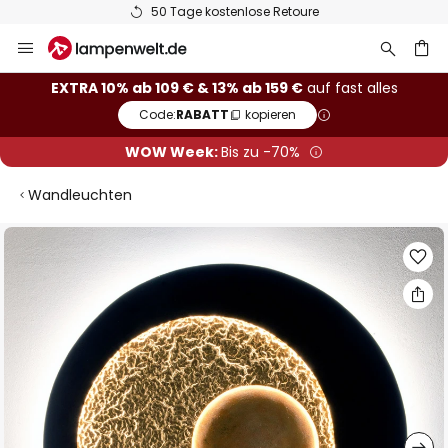
50 Tage kostenlose Retoure
Zum
Inhalt
springen
he
EXTRA 10% ab 109 € & 13% ab 159 €
auf fast alles
Code:
RABATT
kopieren
WOW Week:
Bis zu -70%
Wandleuchten
Zum
Ende
der
Bildgalerie
springen