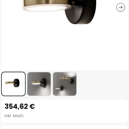
Zum
354,62 €
Anfang
der
inkl. MwSt.
Bildgalerie