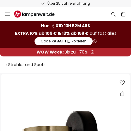
Über 25 Jahre Erfahrung
Zum
Inhalt
springen
he
Nur
01D 13H 52M 48S
EXTRA 10% ab 109 € & 13% ab 159 €
auf fast alles
Code:
RABATT
kopieren
WOW Week:
Bis zu -70%
Strahler und Spots
Zum
Ende
der
Bildgalerie
springen