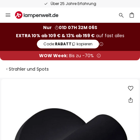
Über 25 Jahre Erfahrung
Zum
Inhalt
springen
he
Nur
01D 07H 32M 06S
EXTRA 10% ab 109 € & 13% ab 159 €
auf fast alles
Code:
RABATT
kopieren
WOW Week:
Bis zu -70%
Strahler und Spots
Zum
Ende
der
Bildgalerie
springen