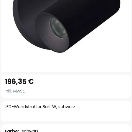
Zum
196,35 €
Anfang
der
inkl. MwSt.
Bildgalerie
springen
LED-Wandstrahler Bart W, schwarz
Farbe:
schwarz