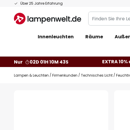
Zum
Über 25 Jahre Erfahrung
Inhalt
Finden
springen
Sie
Ihre
Innenleuchten
Räume
Außen
Leuchte...
EXTRA 10% a
Nur
02D 01H 10M 42S
Lampen & Leuchten
Firmenkunden
Technisches Licht
Feucht
Zum
Ende
der
Bildgalerie
springen