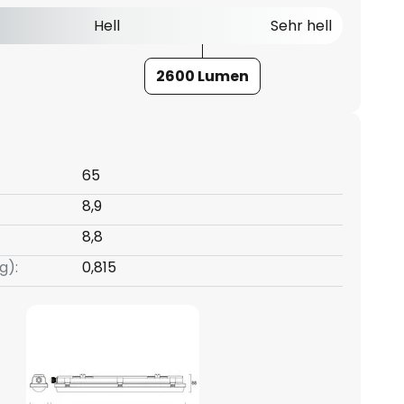
Hell
Sehr hell
2600 Lumen
65
8,9
8,8
g):
0,815