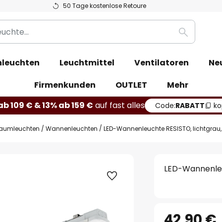
50 Tage kostenlose Retoure
Suche
leuchten
Leuchtmittel
Ventilatoren
Ne
Firmenkunden
OUTLET
Mehr
b 109 € & 13% ab 159 €
auf fast alles
Code:
RABATT
ko
raumleuchten / Wannenleuchten
LED-Wannenleuchte RESISTO, lichtgrau, 
LED-Wannenleuc
42,90 €