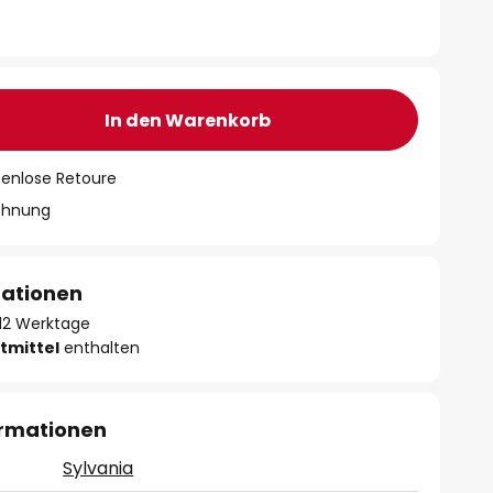
In den Warenkorb
tenlose Retoure
chnung
mationen
- 12 Werktage
tmittel
enthalten
ormationen
Sylvania