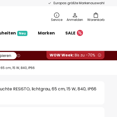
Europas größte Markenauswahl
Service
Anmelden
Warenkorb
uheiten
Marken
SALE
Neu
WOW Week:
Bis zu -70%
pieren
65 cm, 15 W, 840, IP66
hte RESISTO, lichtgrau, 65 cm, 15 W, 840, IP66