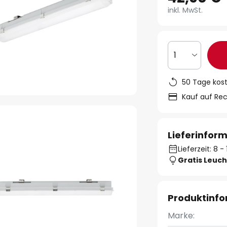
inkl. MwSt.
1
50 Tage kos
Kauf auf Re
Lieferinfor
Lieferzeit: 8 
Gratis Leuch
Produktinf
Marke: