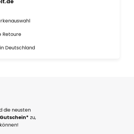
lt.de
arkenauswahl
e Retoure
1 in Deutschland
d die neusten
Gutschein*
zu,
 können!