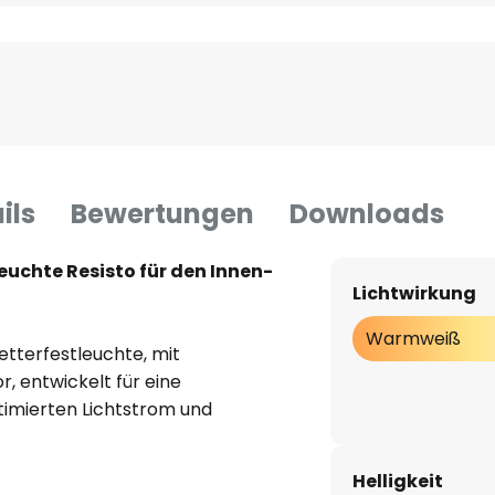
ils
Bewertungen
Downloads
chte Resisto für den Innen-
Lichtwirkung
Warmweiß
Wetterfestleuchte, mit
r, entwickelt für eine
timierten Lichtstrom und
ahl‑Diffusorklammern und
ntage. Polycarbonat‑Gehäuse
Helligkeit
 Laufe der Zeit. IP66, IK08,