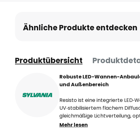
Anfang
der
Bildgalerie
Ähnliche Produkte entdecken
springen
Produktübersicht
Produktdeta
Robuste LED-Wannen-Anbauleu
und Außenbereich
Resisto ist eine integrierte LED‑
UV‑stabilisiertem flachem Diffuso
gleichmäßige Lichtverteilung, op
reduzierte Blendung. 301 Edelst
Mehr lesen
Befestigungsbügel für Anbaumo
und Diffusor – keine Vergilbung im