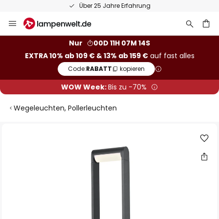
Über 25 Jahre Erfahrung
Zum
Inhalt
springen
he
Nur
00D 11H 07M 13S
EXTRA 10% ab 109 € & 13% ab 159 €
auf fast alles
Code:
RABATT
kopieren
WOW Week:
Bis zu -70%
Wegeleuchten, Pollerleuchten
Zum
Ende
der
Bildgalerie
springen