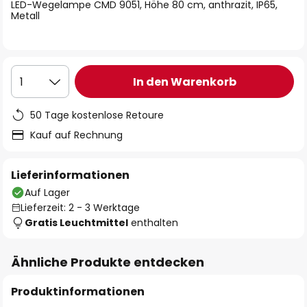
springen
LED-Wegelampe CMD 9051, Höhe 80 cm, anthrazit, IP65,
Metall
In den Warenkorb
1
50 Tage kostenlose Retoure
Kauf auf Rechnung
Lieferinformationen
Auf Lager
Lieferzeit: 2 - 3 Werktage
Gratis Leuchtmittel
enthalten
Ähnliche Produkte entdecken
Produktinformationen