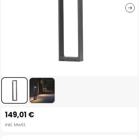
Zum
149,01 €
Anfang
der
inkl. MwSt.
Bildgalerie