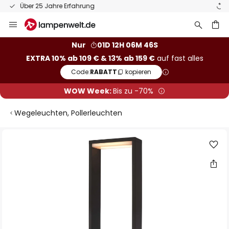
50 Tage kostenlose Retoure
Zum
Inhalt
springen
he
Nur
01D 12H 06M 46S
EXTRA 10% ab 109 € & 13% ab 159 €
auf fast alles
Code:
RABATT
kopieren
WOW Week:
Bis zu -70%
Wegeleuchten, Pollerleuchten
Zum
Ende
der
Bildgalerie
springen