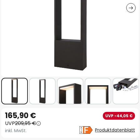
Zum
165,90 €
UVP -44,05 €
Anfang
UVP
209,95 €
der
Produktdatenblatt
inkl. MwSt.
Bildgalerie