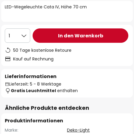
springen
LED-Wegeleuchte Cata IV, Höhe 70 cm
In den Warenkorb
1
50 Tage kostenlose Retoure
Kauf auf Rechnung
Lieferinformationen
Lieferzeit: 5 - 8 Werktage
Gratis Leuchtmittel
enthalten
Ähnliche Produkte entdecken
Produktinformationen
Marke:
Deko-Light