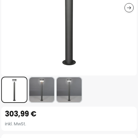
Zum
303,99 €
Anfang
der
inkl. MwSt.
Bildgalerie