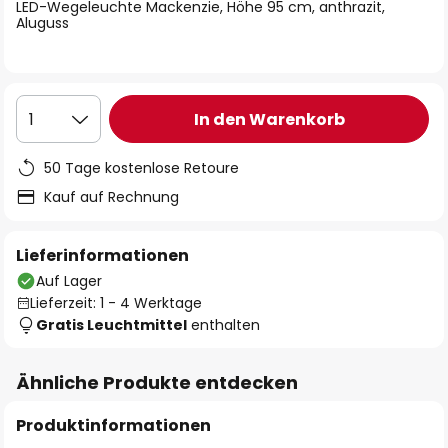
springen
LED-Wegeleuchte Mackenzie, Höhe 95 cm, anthrazit,
Aluguss
In den Warenkorb
1
50 Tage kostenlose Retoure
Kauf auf Rechnung
Lieferinformationen
Auf Lager
Lieferzeit: 1 - 4 Werktage
Gratis Leuchtmittel
enthalten
Ähnliche Produkte entdecken
Produktinformationen