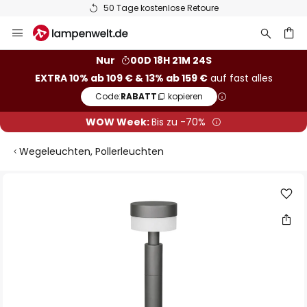
50 Tage kostenlose Retoure
Zum
Inhalt
springen
he
Nur
00D 18H 21M 23S
EXTRA 10% ab 109 € & 13% ab 159 €
auf fast alles
Code:
RABATT
kopieren
WOW Week:
Bis zu -70%
Wegeleuchten, Pollerleuchten
Zum
Ende
der
Bildgalerie
springen