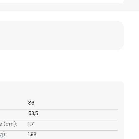
86
53,5
e (cm):
1,7
g):
1,98