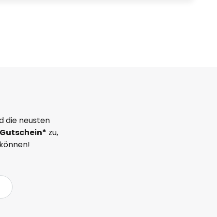
d die neusten
Gutschein*
zu,
 können!