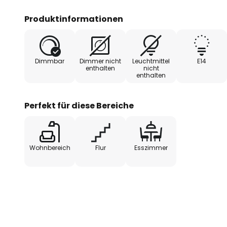
Struktur verleiht dem Design ein
Schaltet man das Licht ein, so wi
Produktinformationen
denn das Licht strömt diffus und 
so dass nicht nur der Raum, son
wunderbar inszeniert wird.
Dimmbar
Dimmer nicht
Leuchtmittel
E14
enthalten
nicht
enthalten
Perfekt für diese Bereiche
Wohnbereich
Flur
Esszimmer