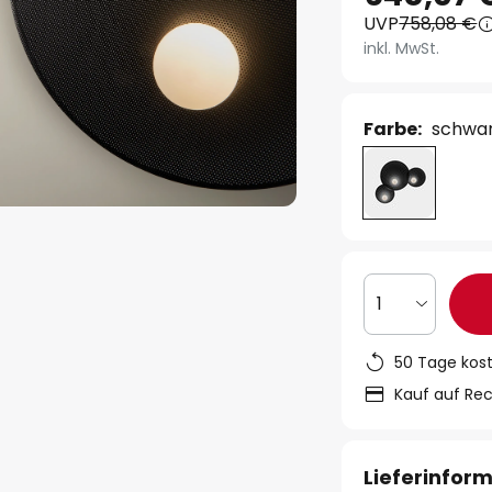
UVP
758,08 €
inkl. MwSt.
Farbe:
schwar
1
50 Tage kos
Kauf auf Re
Lieferinfor