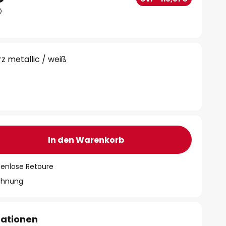
z metallic / weiß
In den Warenkorb
tenlose Retoure
chnung
mationen