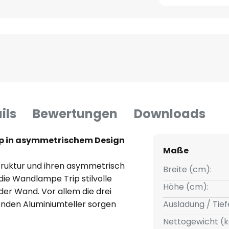
ils
Bewertungen
Downloads
p in asymmetrischem Design
Maße
struktur und ihren asymmetrisch
Breite (cm):
 die Wandlampe Trip stilvolle
Höhe (cm):
der Wand. Vor allem die drei
enden Aluminiumteller sorgen
Ausladung / Tief
Momente, denn die feinporige
Nettogewicht (k