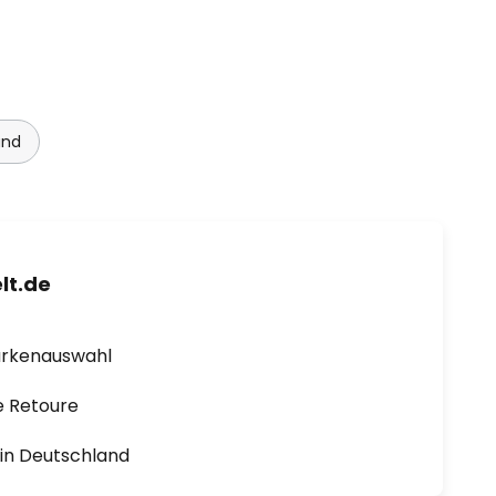
und
lt.de
arkenauswahl
e Retoure
1 in Deutschland