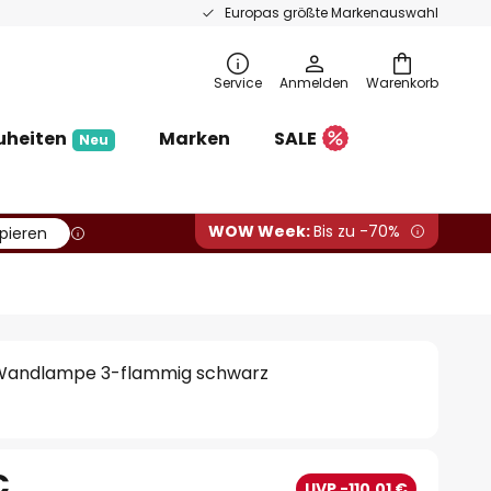
Europas größte Markenauswahl
Service
Anmelden
Warenkorb
uheiten
Marken
SALE
Neu
WOW Week:
Bis zu -70%
pieren
 Wandlampe 3-flammig schwarz
€
UVP -110,01 €