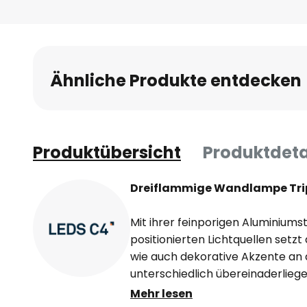
Ähnliche Produkte entdecken
Produktübersicht
Produktdeta
Dreiflammige Wandlampe Tri
Mit ihrer feinporigen Aluminium
positionierten Lichtquellen setzt
wie auch dekorative Akzente an 
unterschiedlich übereinaderlieg
dabei für besonders dekorative 
Mehr lesen