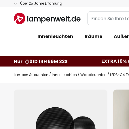
Zum
Über 25 Jahre Erfahrung
Inhalt
Finden
springen
Sie
Ihre
Innenleuchten
Räume
Außen
Leuchte...
EXTRA 10% a
Nur
01D 14H 56M 31S
Lampen & Leuchten
Innenleuchten
Wandleuchten
LEDS-C4 T
Zum
Ende
der
Bildgalerie
springen