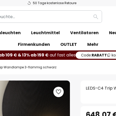
50 Tage kostenlose Retoure
Suche
leuchten
Leuchtmittel
Ventilatoren
Ne
Firmenkunden
OUTLET
Mehr
b 109 € & 13% ab 159 €
auf fast alles
Code:
RABATT
ko
rip Wandlampe 3-flammig schwarz
LEDS-C4 Trip
648,07 