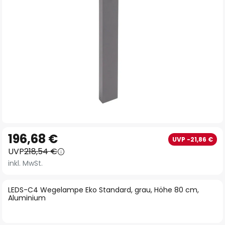
Zum
196,68 €
UVP -21,86 €
Anfang
UVP
218,54 €
der
inkl. MwSt.
Bildgalerie
springen
LEDS-C4 Wegelampe Eko Standard, grau, Höhe 80 cm,
Aluminium