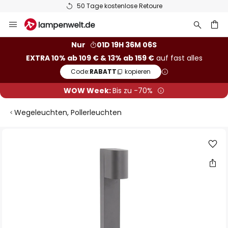
50 Tage kostenlose Retoure
Zum
Inhalt
springen
he
Nur
01D 19H 36M 05S
EXTRA 10% ab 109 € & 13% ab 159 €
auf fast alles
Code:
RABATT
kopieren
WOW Week:
Bis zu -70%
Wegeleuchten, Pollerleuchten
Zum
Ende
der
Bildgalerie
springen