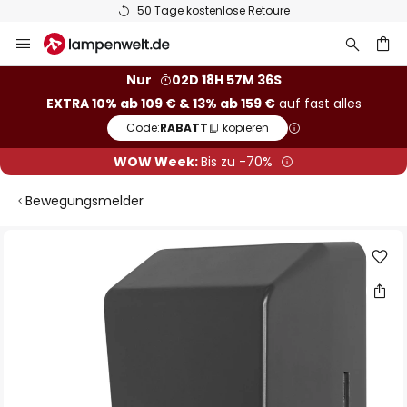
50 Tage kostenlose Retoure
Zum
Inhalt
springen
he
Nur
02D 18H 57M 35S
EXTRA 10% ab 109 € & 13% ab 159 €
auf fast alles
Code:
RABATT
kopieren
WOW Week:
Bis zu -70%
Bewegungsmelder
Zum
Ende
der
Bildgalerie
springen