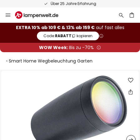
50 Tage kostenlose Retoure
Zum
Inhalt
springen
he
EXTRA 10% ab 109 € & 13% ab 159 €
auf fast alles
Code:
RABATT
kopieren
WOW Week:
Bis zu -70%
Smart Home Wegbeleuchtung Garten
Zum
Ende
der
Bildgalerie
springen