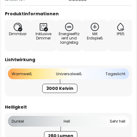
Produktinformationen
Dimmbar
Inklusive
Energieeffiz
Mit
IP65
Dimmer
ient und
Erdspieß
langlebig
Lichtwirkung
Warmweiß
Universalweiß
Tageslicht
3000 Kelvin
Helligkeit
Dunkel
Hell
Sehr hell
260 Lumen