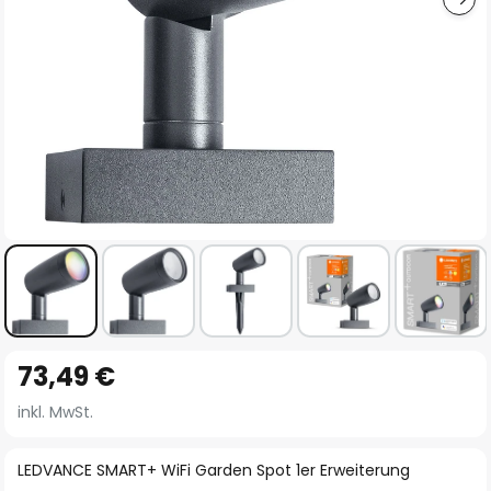
Zum
73,49 €
Anfang
der
inkl. MwSt.
Bildgalerie
springen
LEDVANCE SMART+ WiFi Garden Spot 1er Erweiterung