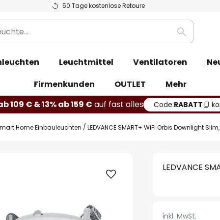
50 Tage kostenlose Retoure
Suche
leuchten
Leuchtmittel
Ventilatoren
Ne
Firmenkunden
OUTLET
Mehr
b 109 € & 13% ab 159 €
auf fast alles
Code:
RABATT
ko
mart Home Einbauleuchten
LEDVANCE SMART+ WiFi Orbis Downlight Slim
LEDVANCE SMAR
inkl. MwSt.