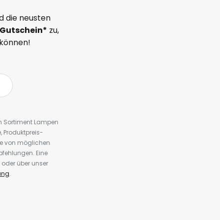
d die neusten
Gutschein*
zu,
 können!
em Sortiment Lampen
 Produktpreis-
te von möglichen
fehlungen. Eine
 oder über unser
ung
.