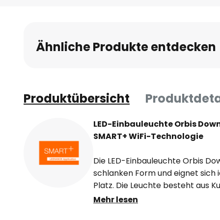
Ähnliche Produkte entdecken
Produktübersicht
Produktdeta
LED-Einbauleuchte Orbis Down
SMART+ WiFi-Technologie
Die LED-Einbauleuchte Orbis Down
schlanken Form und eignet sich 
Platz. Die Leuchte besteht aus K
beispielsweise für die Beleuchtu
Mehr lesen
Küchen verwendet werden, der Tre