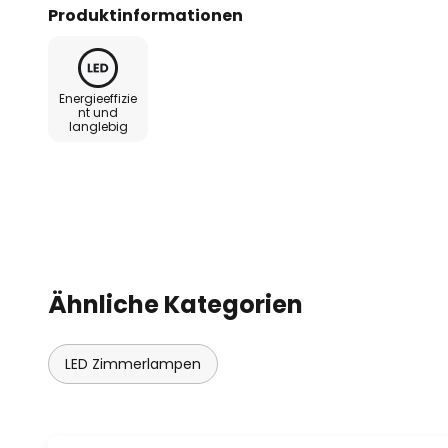
und Sprachbefehl kann die Helli
Produktinformationen
außerdem ist es möglich die Fa
tageslichtweiß anzupassen. Die E
LEDVANCE SMART+ WiFi-Technol
Energieeffizie
nt und
langlebig
- steuerbar über LEDVANCE SMA
Android 4.4 oder iOS 9.0) kosten
und Automatisierungen
- Sprachsteuerung über Google 
möglich (erfordert jeweiliges 
Ähnliche Kategorien
- Farbtemperatur einstellbar: 3.
- dimmbar
LED Zimmerlampen
- Netzwerkprotokoll: WiFi 2,4 GH