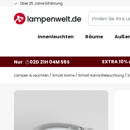
Zum
Über 25 Jahre Erfahrung
Inhalt
Finden
springen
Sie
Ihre
Innenleuchten
Räume
Außen
Leuchte...
EXTRA 10% a
Nur
02D 21H 04M 55S
Lampen & Leuchten
Smart Home
Smart Home Beleuchtung
S
Zum
Ende
der
Bildgalerie
springen