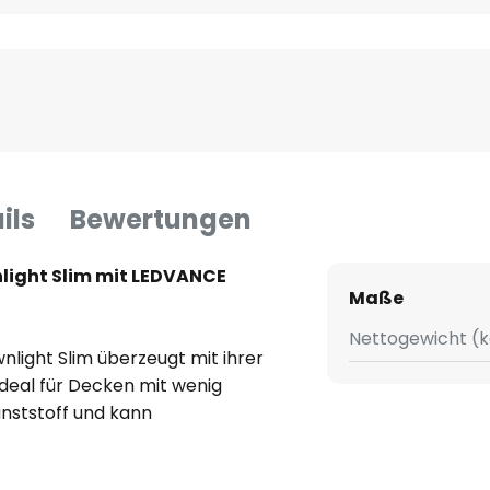
ils
Bewertungen
light Slim mit LEDVANCE
Maße
Nettogewicht (k
light Slim überzeugt mit ihrer
ideal für Decken mit wenig
unststoff und kann
ng von Fluren, Korridoren oder
iber ist integriert. Per App