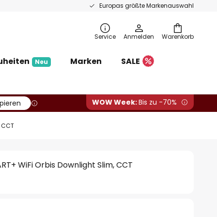
Europas größte Markenauswahl
Service
Anmelden
Warenkorb
uheiten
Marken
SALE
Neu
WOW Week:
Bis zu -70%
pieren
, CCT
T+ WiFi Orbis Downlight Slim, CCT