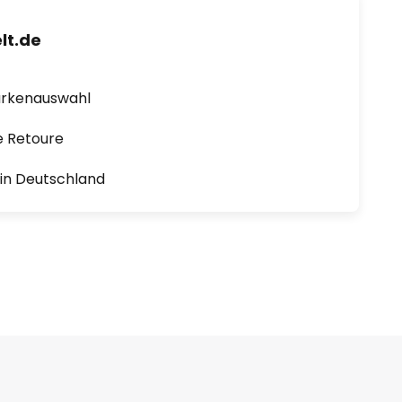
lt.de
arkenauswahl
e Retoure
1 in Deutschland