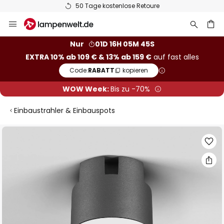
50 Tage kostenlose Retoure
Zum
Inhalt
springen
he
Nur
01D 16H 05M 44S
EXTRA 10% ab 109 € & 13% ab 159 €
auf fast alles
Code:
RABATT
kopieren
WOW Week:
Bis zu -70%
Einbaustrahler & Einbauspots
Zum
Ende
der
Bildgalerie
springen