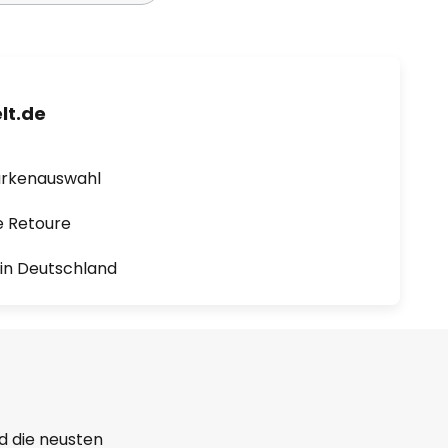
lt.de
arkenauswahl
e Retoure
1 in Deutschland
d die neusten