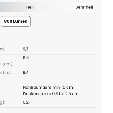
Hell
Sehr hell
800 Lumen
m):
9,3
8.5
t (cm):
chnitt
9.4
Hohlraumtiefe min. 10 cm;
Deckenstärke 0,3 bis 2,5 cm
g):
0,21