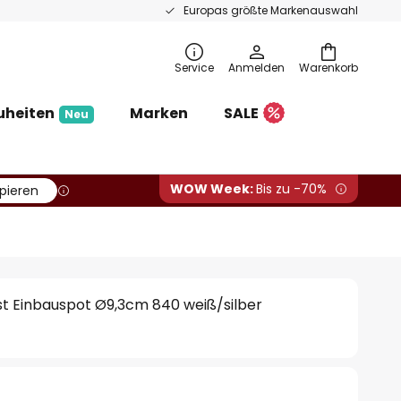
Europas größte Markenauswahl
Service
Anmelden
Warenkorb
uheiten
Marken
SALE
Neu
WOW Week:
Bis zu -70%
pieren
t Einbauspot Ø9,3cm 840 weiß/silber