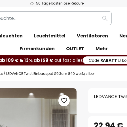
50 Tage kostenlose Retoure
Suche
leuchten
Leuchtmittel
Ventilatoren
Ne
Firmenkunden
OUTLET
Mehr
b 109 € & 13% ab 159 €
auf fast alles
Code:
RABATT
ko
ts
LEDVANCE Twist Einbauspot Ø9,3cm 840 weiß/silber
LEDVANCE Twis
22,94 €