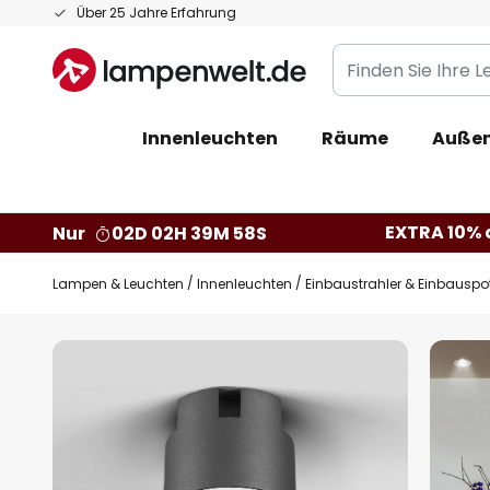
Zum
Über 25 Jahre Erfahrung
Inhalt
Finden
springen
Sie
Ihre
Innenleuchten
Räume
Außen
Leuchte...
EXTRA 10% a
Nur
02D 02H 39M 57S
Lampen & Leuchten
Innenleuchten
Einbaustrahler & Einbauspo
Zum
Ende
der
Bildgalerie
springen