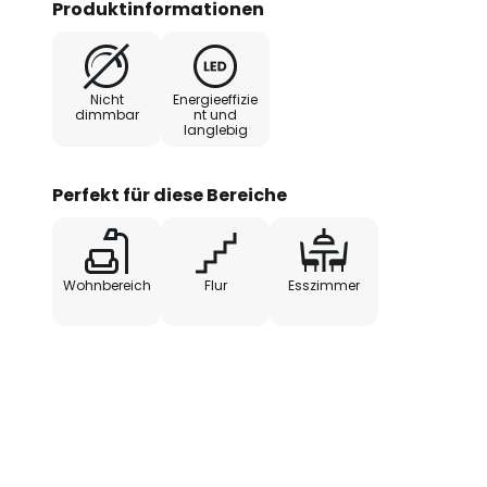
Produktinformationen
Treiber (on/off) ermöglicht den
230 V. Werkzeuglose Steckverbind
und den elektrischen Anschluss. 
Nicht
Energieeffizie
per Silikonüberzug geschützt. Ex
dimmbar
nt und
langlebig
Perfekt für diese Bereiche
Wohnbereich
Flur
Esszimmer