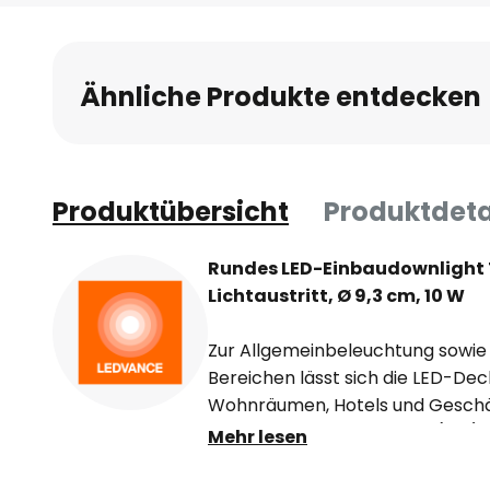
Anfang
der
Bildgalerie
Ähnliche Produkte entdecken
springen
Produktübersicht
Produktdeta
Rundes LED-Einbaudownlight 
Lichtaustritt, Ø 9,3 cm, 10 W
Zur Allgemeinbeleuchtung sowie
Bereichen lässt sich die LED-De
Wohnräumen, Hotels und Geschäf
Die mittelbreit strahlende (30°) 
Mehr lesen
rückversetzt im runden Alumin
+/- 15° rundum geschwenkt werd