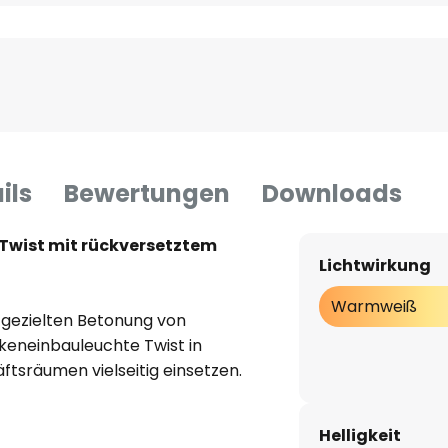
ils
Bewertungen
Downloads
Twist mit rückversetztem
Lichtwirkung
Warmweiß
 gezielten Betonung von
ckeneinbauleuchte Twist in
tsräumen vielseitig einsetzen.
LED-Lichtquelle liegt
iumgehäuse und kann zudem um
Helligkeit
en. Der mitgelieferte LED-