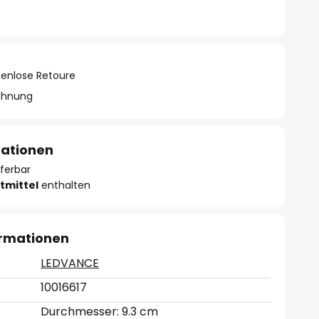
tenlose Retoure
chnung
mationen
eferbar
tmittel
enthalten
ormationen
LEDVANCE
10016617
Durchmesser: 9.3 cm