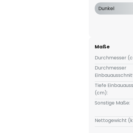
 Anschluss des Einbauspots an
Dunkel
er erleichtern die Installation
Die beiliegenden Federn sind
klusive Anschlussbox.
Maße
Durchmesser (c
Durchmesser
Einbauausschnit
Tiefe Einbauauss
(cm):
Sonstige Maße:
Nettogewicht (k