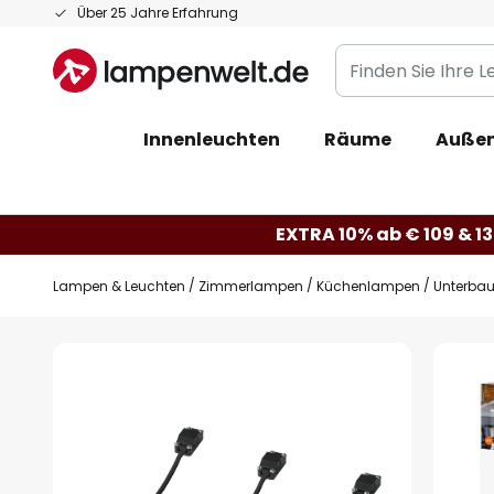
Zum
Über 25 Jahre Erfahrung
Inhalt
Finden
springen
Sie
Ihre
Innenleuchten
Räume
Außen
Leuchte...
EXTRA 10% ab € 109 & 13
Lampen & Leuchten
Zimmerlampen
Küchenlampen
Unterbau
Zum
Ende
der
Bildgalerie
springen