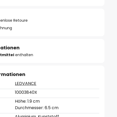
tenlose Retoure
chnung
mationen
tmittel
enthalten
ormationen
LEDVANCE
10003840X
Höhe: 1.9 cm
Durchmesser: 6.5 cm
Aluminium, Kunststoff