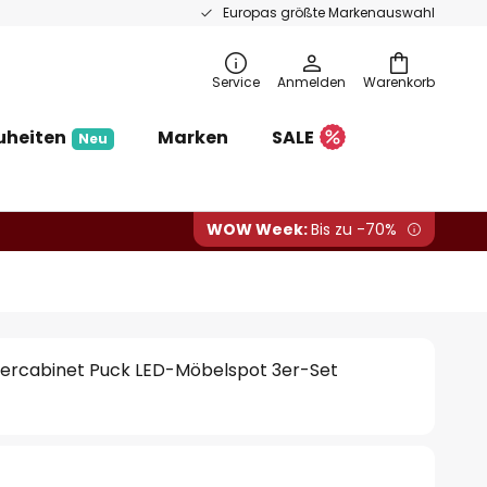
Europas größte Markenauswahl
Service
Anmelden
Warenkorb
uheiten
Marken
SALE
Neu
WOW Week:
Bis zu -70%
rcabinet Puck LED-Möbelspot 3er-Set