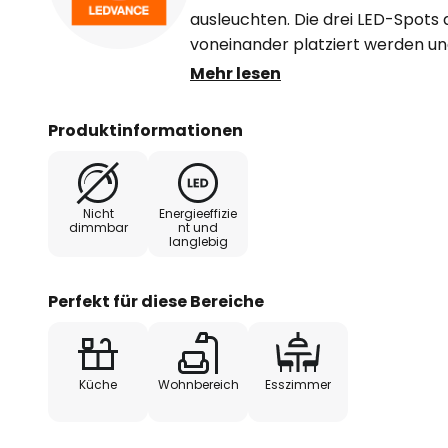
ausleuchten. Die drei LED-Spots
voneinander platziert werden und
Anschlussleitung und Klemme zu
Mehr lesen
ausgestattet. Die LED-Treiber sin
Alternativ ist auch die Einbaumon
Produktinformationen
Öffnung von Ø 6 cm, eine Wandst
cm und eine Hohlraumtiefe von > 
Nicht
Energieeffizie
dimmbar
nt und
langlebig
Perfekt für diese Bereiche
Küche
Wohnbereich
Esszimmer