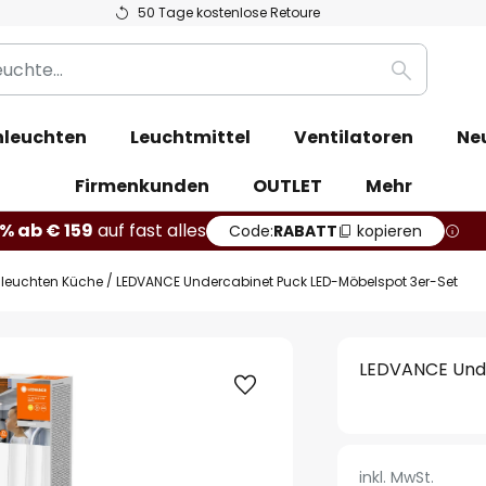
50 Tage kostenlose Retoure
Suche
leuchten
Leuchtmittel
Ventilatoren
Ne
Firmenkunden
OUTLET
Mehr
% ab € 159
auf fast alles
Code:
RABATT
kopieren
leuchten Küche
LEDVANCE Undercabinet Puck LED-Möbelspot 3er-Set
LEDVANCE Unde
inkl. MwSt.