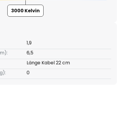
3000 Kelvin
1,9
m):
6,5
Länge Kabel 22 cm
g):
0