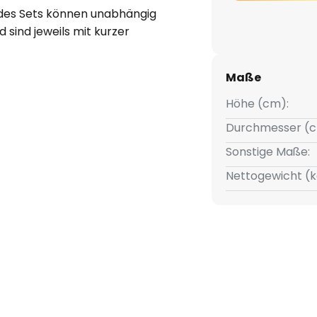
 des Sets können unabhängig
 sind jeweils mit kurzer
r festen Verdrahtung an 230 V
d in den Sports integriert.
Maße
tage möglich; hierbei sind eine
ärke des Möbels von 0,3 bis 2
Höhe (cm):
3 cm erforderlich.
Durchmesser (c
Sonstige Maße:
Nettogewicht (k