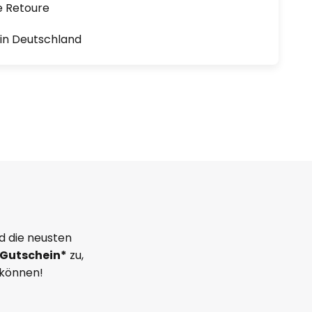
e Retoure
1 in Deutschland
d die neusten
Gutschein*
zu,
 können!