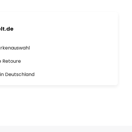
lt.de
arkenauswahl
e Retoure
1 in Deutschland