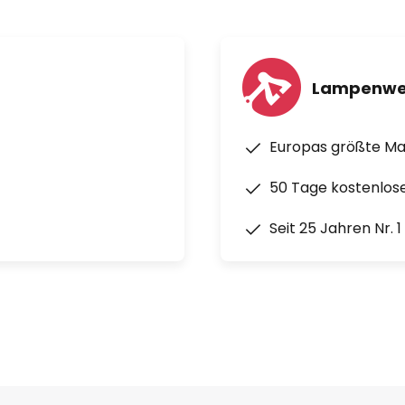
tem WiFi-Netzwerk
Lampenwe
er kostenlose Twinkly-App für
Europas größte M
nt, Amazon Alexa und Apple
50 Tage kostenlos
Seit 25 Jahren Nr. 
ividuelle Steuerbarkeit jeder
sik möglich - Musik-Sensor
a. 15 m