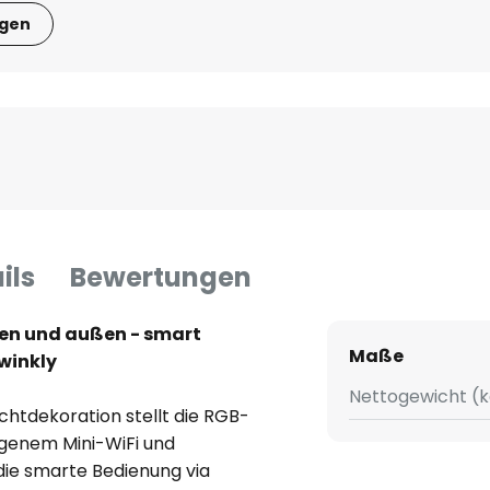
igen
ils
Bewertungen
nen und außen - smart
Maße
winkly
Nettogewicht (k
chtdekoration stellt die RGB-
igenem Mini-WiFi und
die smarte Bedienung via