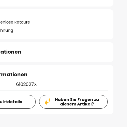
tenlose Retoure
chnung
mationen
ormationen
6102027X
Haben Sie Fragen zu
duktdetails
diesem Artikel?