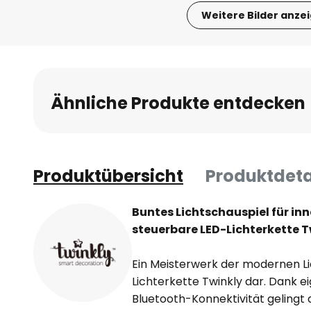
Weitere Bilder anze
Zum
Anfang
der
Bildgalerie
Ähnliche Produkte entdecken
springen
Produktübersicht
Produktdeta
Buntes Lichtschauspiel für in
steuerbare LED-Lichterkette T
Ein Meisterwerk der modernen Li
Lichterkette Twinkly dar. Dank e
Bluetooth-Konnektivität gelingt 