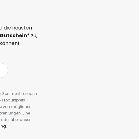
d die neusten
Gutschein*
zu,
 können!
em Sortiment Lampen
 Produktpreis-
te von möglichen
fehlungen. Eine
 oder über unser
ung
.