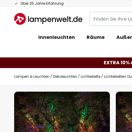
Zum
Über 25 Jahre Erfahrung
Inhalt
Finden
springen
Sie
Ihre
Innenleuchten
Räume
Außen
Leuchte...
EXTRA 10% a
Lampen & Leuchten
Dekoleuchten
Lichterkette
Lichterketten O
Zum
Ende
der
Bildgalerie
springen