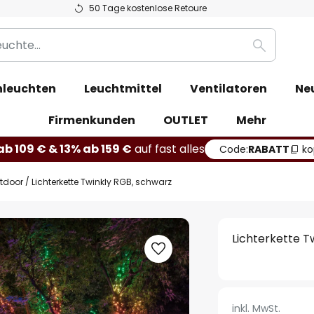
50 Tage kostenlose Retoure
Suche
leuchten
Leuchtmittel
Ventilatoren
Ne
Firmenkunden
OUTLET
Mehr
b 109 € & 13% ab 159 €
auf fast alles
Code:
RABATT
ko
utdoor
Lichterkette Twinkly RGB, schwarz
Lichterkette T
inkl. MwSt.