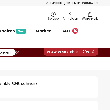
Europas größte Markenauswahl
Service
Anmelden
Warenkorb
uheiten
Marken
SALE
Neu
WOW Week:
Bis zu -70%
pieren
winkly RGB, schwarz