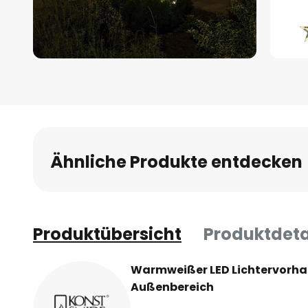
Zum
Anfang
der
Bildgalerie
springen
Ähnliche Produkte entdecken
Produktübersicht
Produktdeta
Warmweißer LED Lichtervorhan
Außenbereich