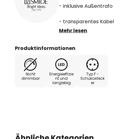
- inklusive Außentrafo
- transparentes Kabel
Mehr lesen
- Höhe Sterne 12 cm
Produktinformationen
Nicht
Energieeffizie
Typ F -
dimmbar
nt und
Schukosteck
langlebig
er
Ähnliche Kategorien