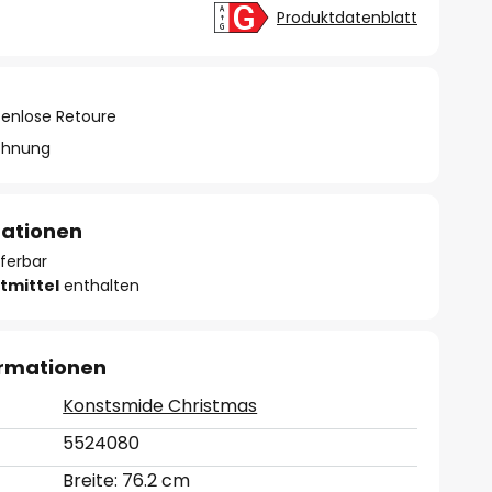
Produktdatenblatt
tenlose Retoure
chnung
mationen
eferbar
tmittel
enthalten
ormationen
Konstsmide Christmas
5524080
Breite: 76.2 cm