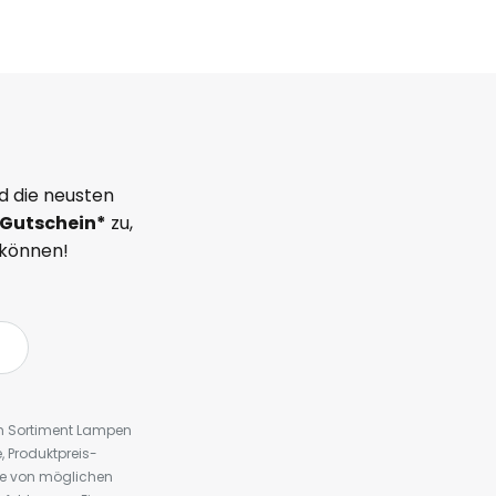
d die neusten
Gutschein*
zu,
 können!
em Sortiment Lampen
 Produktpreis-
te von möglichen