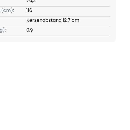
76,2
 (cm):
116
Kerzenabstand 12,7 cm
g):
0,9