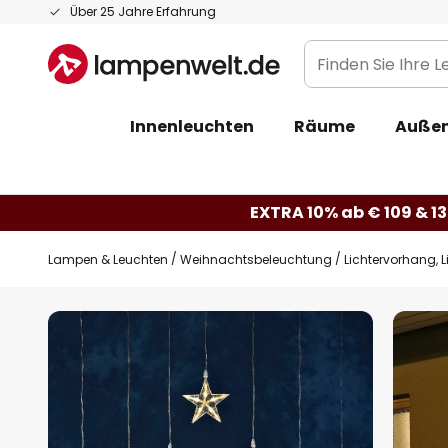
Zum
Über 25 Jahre Erfahrung
Inhalt
Finden
springen
Sie
Ihre
Innenleuchten
Räume
Außen
Leuchte...
EXTRA 10% ab € 109 & 13
Lampen & Leuchten
Weihnachtsbeleuchtung
Lichtervorhang, L
Zum
Ende
der
Bildgalerie
springen