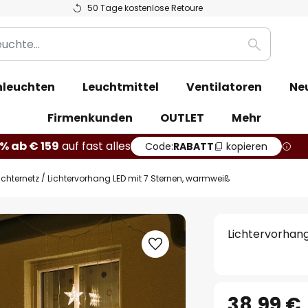
50 Tage kostenlose Retoure
Suche
leuchten
Leuchtmittel
Ventilatoren
Ne
Firmenkunden
OUTLET
Mehr
% ab € 159
auf fast alles
Code:
RABATT
kopieren
ichternetz
Lichtervorhang LED mit 7 Sternen, warmweiß
Lichtervorhan
38,99 €