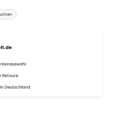
euchten
lt.de
arkenauswahl
e Retoure
1 in Deutschland