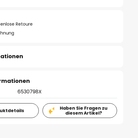
tenlose Retoure
chnung
mationen
ormationen
6530798X
Haben Sie Fragen zu
duktdetails
diesem Artikel?