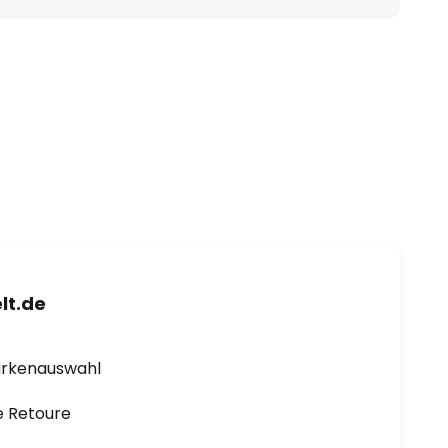
lt.de
arkenauswahl
e Retoure