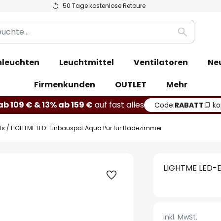
50 Tage kostenlose Retoure
Suche
leuchten
Leuchtmittel
Ventilatoren
Ne
Firmenkunden
OUTLET
Mehr
b 109 € & 13% ab 159 €
auf fast alles
Code:
RABATT
ko
ts
LIGHTME LED-Einbauspot Aqua Pur für Badezimmer
LIGHTME LED-E
inkl. MwSt.