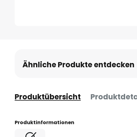
Zum
Anfang
der
Bildgalerie
Ähnliche Produkte entdecken
springen
Produktübersicht
Produktdeta
Produktinformationen