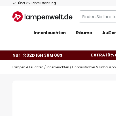
Zum
Über 25 Jahre Erfahrung
Inhalt
Finden
springen
Sie
Ihre
Innenleuchten
Räume
Außen
Leuchte...
EXTRA 10% a
Nur
02D 16H 38M 07S
Lampen & Leuchten
Innenleuchten
Einbaustrahler & Einbauspo
Zum
Ende
der
Bildgalerie
springen