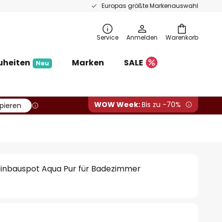
Europas größte Markenauswahl
Service
Anmelden
Warenkorb
uheiten
Marken
SALE
Neu
WOW Week:
Bis zu -70%
pieren
inbauspot Aqua Pur für Badezimmer