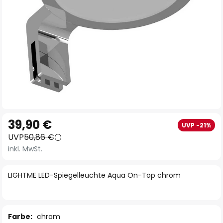
Zum
39,90 €
UVP -21%
Anfang
UVP
50,86 €
der
inkl. MwSt.
Bildgalerie
springen
LIGHTME LED-Spiegelleuchte Aqua On-Top chrom
Farbe:
chrom