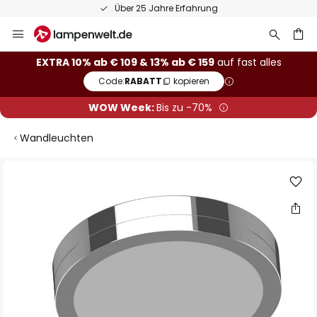
Über 25 Jahre Erfahrung
Zum
Inhalt
springen
he
EXTRA 10% ab € 109 & 13% ab € 159
auf fast alles
Code:
RABATT
kopieren
WOW Week:
Bis zu -70%
Wandleuchten
Zum
Ende
der
Bildgalerie
springen