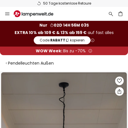
50 Tage kostenlose Retoure
Zum
Inhalt
springen
he
Nur
02D 14H 56M 03S
EXTRA 10% ab 109 € & 13% ab 159 €
auf fast alles
Code:
RABATT
kopieren
WOW Week:
Bis zu -70%
Pendelleuchten Außen
Zum
Ende
der
Bildgalerie
springen