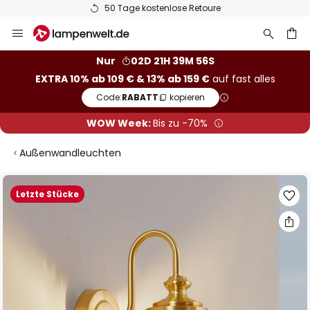
50 Tage kostenlose Retoure
Zum
Inhalt
springen
he
Nur
02D 21H 39M 55S
EXTRA 10% ab 109 € & 13% ab 159 €
auf fast alles
Code:
RABATT
kopieren
WOW Week:
Bis zu -70%
Außenwandleuchten
Zum
Letzte Stücke
Ende
der
Bildgalerie
springen